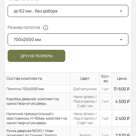
до 62 мм., без добора
Размер полотна
700x2000 мм.
ДРУГИЕ РАЗМЕРЫ
Кол-
Состав комплекта
Цвет
Цена
во
31 600
₽
Полотно 700x2000 мм.
Дуб капучино
1 шт.
Нано-флекс /
Коробка дверная. комплект на
4 500
₽
Под отделку /
1 шт.
одностворчатую дверь
Софт тач
Наличник прямоугольный с
Нано-флекс /
2 400
₽
хвостовиком, H=80мм, комплект на
Под отделку /
1 шт.
одностворчатую дверь
Софт тач
Ручка дверная NOVO / Ново
2 520
₽
(комплект из 2 ручек) Золото
Золото
1 шт.