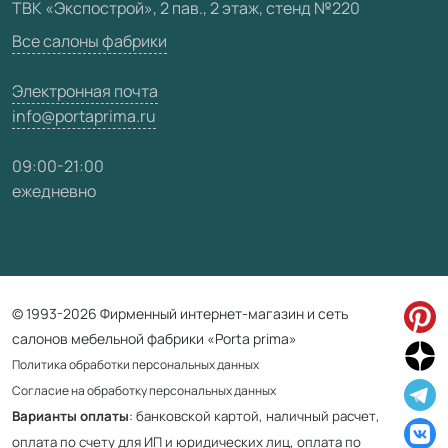
ТВК «Экспострой», 2 пав., 2 этаж, стенд №220
Карта сайта
Все салоны фабрики
Электронная почта
info@portaprima.ru
09:00-21:00
ежедневно
© 1993-2026 Фирменный интернет-магазин и сеть
салонов мебельной фабрики «Porta prima»
Политика обработки персональных данных
Согласие на обработку персональных данных
Варианты оплаты
: банковской картой, наличный расчет,
оплата по счету для ИП и юридических лиц, оплата по