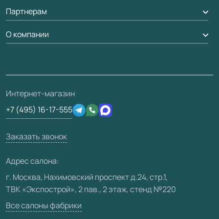
Обмен и возврат
Партнерам
Вызов замерщика
Рейки, баффели, стеллажи
Гарантия
Доставка
О компании
Погонаж
Дизайнерам / архитекторам
Вопрос-ответ
Монтаж
Накладки на дверь
Франшизам / дилерам
Контакты
Проекты
Ремонт дверей
Скачать материалы
О фабрике
Полезная информация
Подготовка проемов
3D-модели
Интернет-магазин
Сертификаты
Отзывы клиентов
+7 (495) 16-17-555
Производство
Техническая информация
Вакансии
Заказать звонок
Юридическая информация
Медиацентр
Адрес салона:
Видео
г. Москва, Нахимовский проспект д.24, стр.1,
ТВК «Экспострой», 2 пав., 2 этаж, стенд №220
Карта сайта
Все салоны фабрики