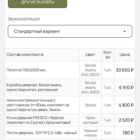
ДРУГИЕ РАЗМЕРЫ
Звукоизоляция
Стандартный вариант
Кол-
Состав комплекта
Цвет
Цена
во
Белая
30 650
₽
Полотно 700x2000 мм.
эмаль
1 шт.
(RAL 9003)
Белая
Коробка дверная, Белая эмаль,
6 910
₽
эмаль
1 шт.
одностворчатая, распашная
(RAL 9003)
Наличник прямоугольный с
4 800
₽
хвостовиком, H=80мм, комплект на
Эмаль
1 шт.
одностворчатую дверь, Эмаль
Ручка дверная FRESCO / Фреско
Хром
2 520
₽
1 шт.
(комплект из 2 ручек) Хром матовый
матовый
Черный
780
₽
Петля дверная, 100*70*2,5-4ВВ , черный
2 шт.
никель