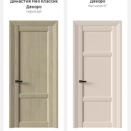
Династия Нео Классик
Декоро
Cначала
Декоро
Магнолия ST
новинки
Серый дуб
Cначала
скидки