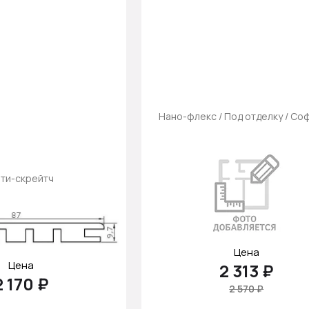
Нано-флекс / Под отделку / Соф
ти-скрейтч
Цена
Цена
2 313 ₽
2 170 ₽
2 570 ₽