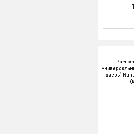
Расшир
универсальн
дверь) Nan
(