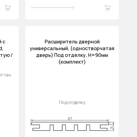
 с
Расширитель дверной
d,
универсальный, (одностворчатая
тую /
дверь) Под отделку, H=90мм
,
(комплект)
т тач
Под отделку