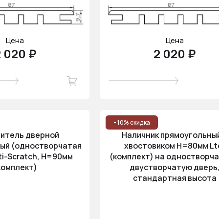
Цена
Цена
 020 ₽
2 020 ₽
- 10% скидка
итель дверной
Наличник прямоугольный
ый (одностворчатая
хвостовиком H=80мм Lt
ti-Scratch, H=90мм
(комплект) на одностворча
комплект)
двустворчатую дверь
стандартная высота