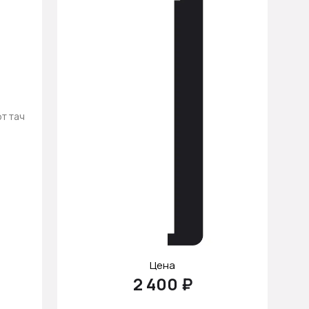
т тач
Цена
2 400 ₽