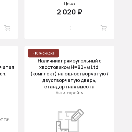
Цена
2 020 ₽
- 10% скидка
Наличник прямоугольный с
рчатая
хвостовиком H=80мм Ltd,
ch,
(комплект) на одностворчатую /
двустворчатую дверь,
стандартная высота
Анти-скрейтч
т тач