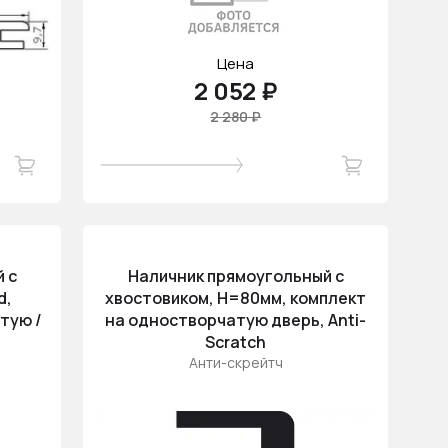
Цена
2 052 ₽
2 280 ₽
 с
Наличник прямоугольный с
d,
хвостовиком, H=80мм, комплект
тую /
на одностворчатую дверь, Anti-
,
Scratch
Анти-скрейтч