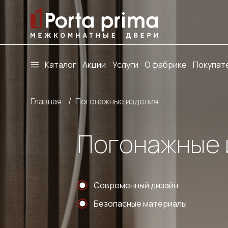
Каталог
Акции
Услуги
О фабрике
Покупат
Главная
/
Погонажные изделия
Погонажные 
Современный дизайн
Безопасные материалы