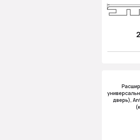
2
Расшир
универсальн
дверь), An
(