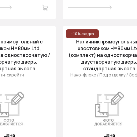
- 10% скидка
 прямоугольный с
Наличник прямоугольный
ком H=80мм Ltd,
хвостовиком H=80мм Lt
на одностворчатую /
(комплект) на одностворча
орчатую дверь,
двустворчатую дверь
артная высота
стандартная высота
ти-скрейтч
Нано-флекс / Под отделку / Соф
Цена
Цена