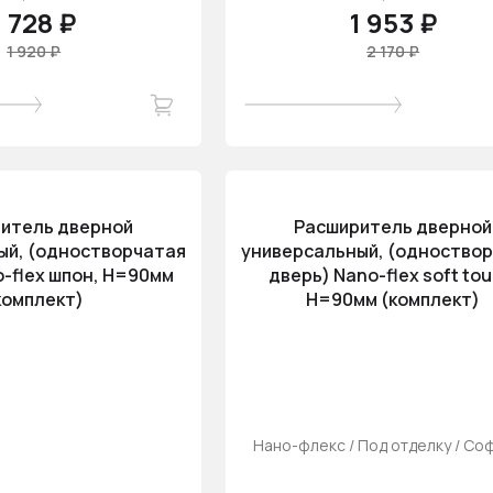
1 728 ₽
1 953 ₽
1 920 ₽
2 170 ₽
итель дверной
Расширитель дверной
ый, (одностворчатая
универсальный, (одноство
o-flex шпон, H=90мм
дверь) Nano-flex soft tou
комплект)
H=90мм (комплект)
Нано-флекс / Под отделку / Соф