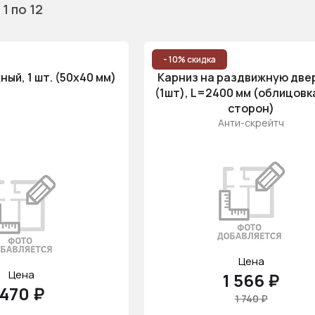
 1
по 12
- 10% скидка
ый, 1 шт. (50x40 мм)
Карниз на раздвижную двер
(1шт), L=2400 мм (облицовка
сторон)
Анти-скрейтч
Цена
Цена
1 566 ₽
470 ₽
1 740 ₽