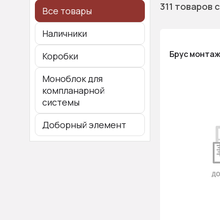
311 товаров
с
Все товары
Наличники
Брус монтажн
Коробки
Моноблок для
компланарной
системы
Доборный элемент