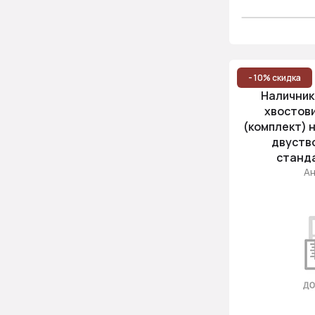
- 10% скидка
Наличник
хвостови
(комплект) 
двуств
станд
Ан