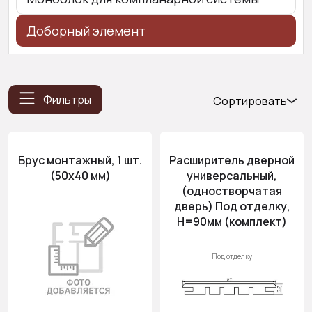
Доборный элемент
Фильтры
Сортировать
Популярные
Цена
Брус монтажный, 1 шт.
Расширитель дверной
(возр.)
(50x40 мм)
универсальный,
Цена (убыв.)
(одностворчатая
дверь) Под отделку,
H=90мм (комплект)
Под отделку