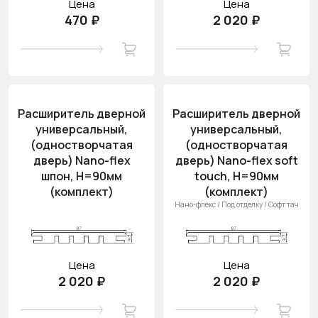
Цена
Цена
470 ₽
2 020 ₽
Расширитель дверной
Расширитель дверной
универсальный,
универсальный,
(одностворчатая
(одностворчатая
дверь) Nano-flex
дверь) Nano-flex soft
шпон, H=90мм
touch, H=90мм
(комплект)
(комплект)
Нано-флекс / Под отделку / Софт тач
Цена
Цена
2 020 ₽
2 020 ₽