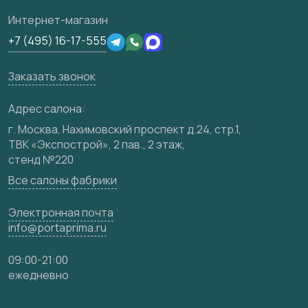
Отзывы клиентов
3D-модели
Сертификаты
Интернет-магазин
Техническая информация
Производство
+7 (495) 16-17-555
Юридическая информация
Вакансии
Заказать звонок
Медиацентр
Видео
Адрес салона:
Карта сайта
г. Москва, Нахимовский проспект д.24, стр.1,
ТВК «Экспострой», 2 пав., 2 этаж,
стенд №220
Все салоны фабрики
Электронная почта
info@portaprima.ru
09:00-21:00
ежедневно