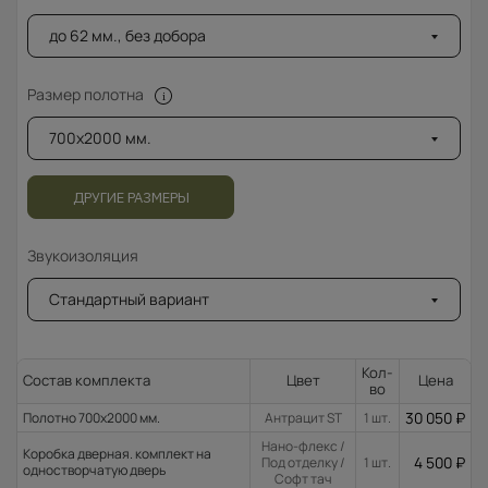
до 62 мм., без добора
Размер полотна
700x2000 мм.
ДРУГИЕ РАЗМЕРЫ
Звукоизоляция
Стандартный вариант
Кол-
Состав комплекта
Цвет
Цена
во
30 050
₽
Полотно 700x2000 мм.
Антрацит ST
1 шт.
Нано-флекс /
Коробка дверная. комплект на
4 500
₽
Под отделку /
1 шт.
одностворчатую дверь
Софт тач