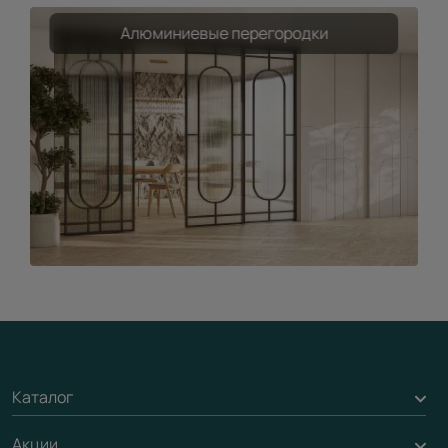
Алюминиевые перегородки
Каталог
Акции
Межкомнатные двери