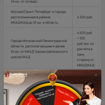
45 км. от склада).
Москва\Санкт-Петербург и города,
расположенные в районе
4 500 руб.
МКАД\КАД до 10 км. в область.
4 500 руб.
+ 100
Города Московской\Ленинградской
руб.\км. из
области, располагающиеся далее
расчёта в
10 км. от МКАД (кроме Щёлковского
одну
шоссе)\КАД
сторону от
МКАД\КАД
Доставка в регионы осуществляется по тарифам нашего
дилера в данном регионе или, при заказе через запрос с
сайта, отдельно рассчитывается менеджером интернет-
магазина.
Подробная информация о доставке