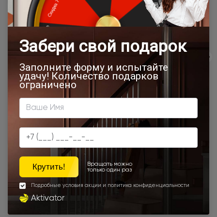
Товар относится к категориям:
500x1900
Межкомнатные двери 55х190 см
Двери модерн
Стильные современные межкомнатные двери
600x2000
700x1900
700x2000
900x2000
800х1950
800x2000
900x2200
600x1950
500x1950
450x2000
650x2000
1000x2100
800x2400
700x2200
Двери межкомнатные 1000х2000 мм
900x1900
Наши преимущества