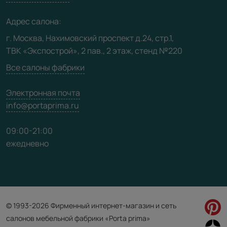
Медиацентр
Адрес салона:
Видео
г. Москва, Нахимовский проспект д.24, стр.1,
ТВК «Экспострой», 2 пав., 2 этаж, стенд №220
Карта сайта
Все салоны фабрики
Электронная почта
info@portaprima.ru
09:00-21:00
ежедневно
© 1993-2026 Фирменный интернет-магазин и сеть
салонов мебельной фабрики «Porta prima»