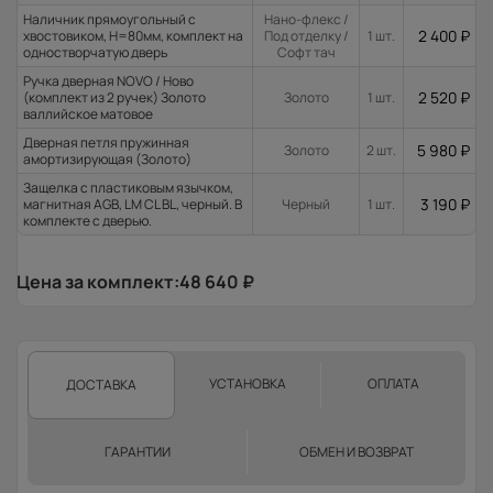
Наличник прямоугольный с
Нано-флекс /
2 400
₽
хвостовиком, H=80мм, комплект на
Под отделку /
1 шт.
одностворчатую дверь
Софт тач
Ручка дверная NOVO / Ново
2 520
₽
(комплект из 2 ручек) Золото
Золото
1 шт.
валлийское матовое
Дверная петля пружинная
5 980
₽
Золото
2 шт.
амортизирующая (Золото)
Защелка с пластиковым язычком,
3 190
₽
магнитная AGB, LM CL BL, черный. В
Черный
1 шт.
комплекте с дверью.
Цена за комплект:
48 640
₽
УСТАНОВКА
ОПЛАТА
ДОСТАВКА
ГАРАНТИИ
ОБМЕН И ВОЗВРАТ