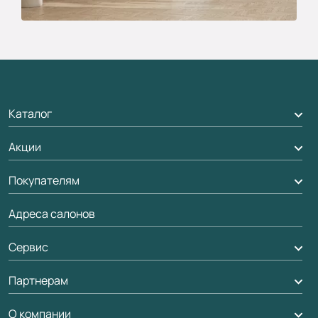
Каталог
Акции
Межкомнатные двери
Подбор двери
Покупателям
Акции компании
Межкомнатные перегородки
Адреса салонов
Доставка
Алюминиевые двери
Оплата
Сервис
Стеновые панели
Обмен и возврат
Партнерам
Вызов замерщика
Рейки, баффели, стеллажи
Гарантия
Доставка
О компании
Погонаж
Дизайнерам / архитекторам