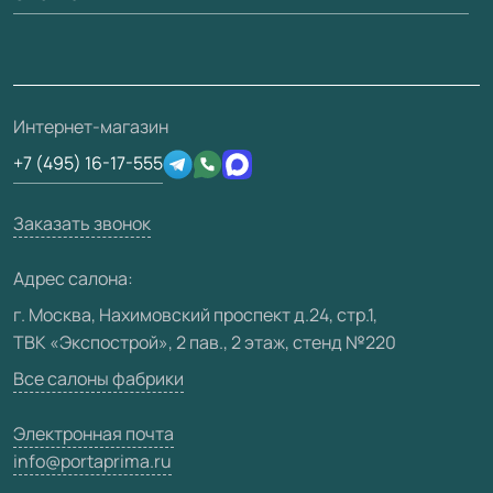
Вопрос-ответ
Монтаж
Накладки на дверь
Франшизам / дилерам
Контакты
Проекты
Ремонт дверей
Скачать материалы
О фабрике
Полезная информация
Подготовка проемов
3D-модели
Интернет-магазин
Сертификаты
Отзывы клиентов
+7 (495) 16-17-555
Производство
Техническая информация
Вакансии
Заказать звонок
Юридическая информация
Медиацентр
Адрес салона:
Видео
г. Москва, Нахимовский проспект д.24, стр.1,
ТВК «Экспострой», 2 пав., 2 этаж, стенд №220
Карта сайта
Все салоны фабрики
Электронная почта
info@portaprima.ru