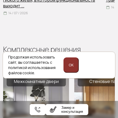
гибкого жилья, в котором функциональность
тран
выходит
...
14 /
14 / 07 / 2026
Комплексные решения
Porta prima
Продолжая использовать
сайт,
вы соглашаетесь с
OK
политикой
использования
файлов cookie.
Межкомнатные двери
Стеновые па
Замер и
консультация