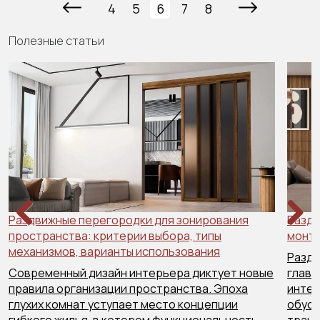
4
5
6
7
8
Полезные статьи
Раздвижные перегородки для зонирования
Раздв
пространства: критерии выбора, типы
Previous
Next
монта
механизмов, варианты использования
Раздв
Современный дизайн интерьера диктует новые
главн
правила организации пространства. Эпоха
интер
глухих комнат уступает место концепции
обусл