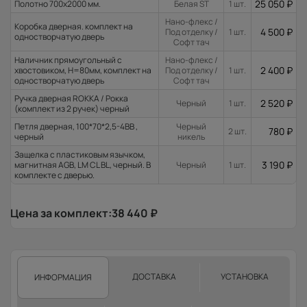
25 050
₽
Полотно 700x2000 мм.
Белая ST
1 шт.
Нано-флекс /
Коробка дверная. комплект на
4 500
₽
Под отделку /
1 шт.
одностворчатую дверь
Софт тач
Наличник прямоугольный с
Нано-флекс /
2 400
₽
хвостовиком, H=80мм, комплект на
Под отделку /
1 шт.
одностворчатую дверь
Софт тач
Ручка дверная ROKKA / Рокка
2 520
₽
Черный
1 шт.
(комплект из 2 ручек) черный
Петля дверная, 100*70*2,5-4ВВ ,
Черный
780
₽
2 шт.
черный
никель
Защелка с пластиковым язычком,
3 190
₽
магнитная AGB, LM CL BL, черный. В
Черный
1 шт.
комплекте с дверью.
Цена за комплект:
38 440
₽
ДОСТАВКА
УСТАНОВКА
ИНФОРМАЦИЯ