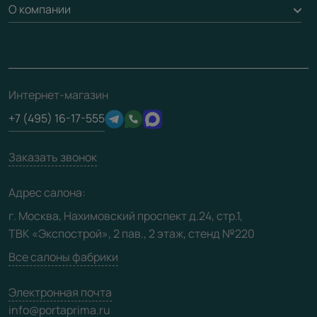
Доставка
О компании
Погонаж
Дизайнерам / архитекторам
Вопрос-ответ
Монтаж
Накладки на дверь
Франшизам / дилерам
Контакты
Проекты
Ремонт дверей
Скачать материалы
О фабрике
Полезная информация
Подготовка проемов
3D-модели
Интернет-магазин
Сертификаты
Отзывы клиентов
+7 (495) 16-17-555
Производство
Техническая информация
Вакансии
Заказать звонок
Юридическая информация
Медиацентр
Адрес салона:
Видео
г. Москва, Нахимовский проспект д.24, стр.1,
ТВК «Экспострой», 2 пав., 2 этаж, стенд №220
Карта сайта
Все салоны фабрики
Электронная почта
info@portaprima.ru