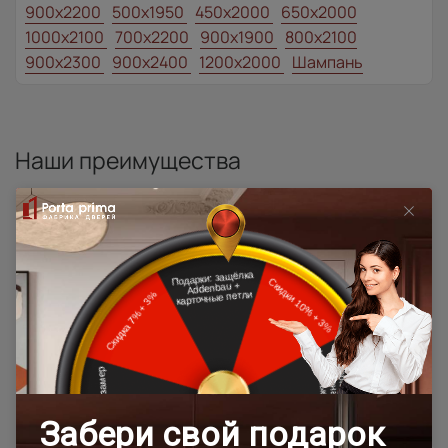
900x2200
500x1950
450x2000
650x2000
1000x2100
700x2200
900x1900
800x2100
900x2300
900x2400
1200x2000
Шампань
Наши преимущества
Программы
лояльности