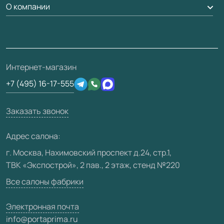
Доставка
О компании
Погонаж
Дизайнерам / архитекторам
Вопрос-ответ
Монтаж
Накладки на дверь
Франшизам / дилерам
Контакты
Проекты
Ремонт дверей
Скачать материалы
О фабрике
Полезная информация
Подготовка проемов
3D-модели
Интернет-магазин
Сертификаты
Отзывы клиентов
+7 (495) 16-17-555
Производство
Техническая информация
Вакансии
Заказать звонок
Юридическая информация
Медиацентр
Адрес салона:
Видео
г. Москва, Нахимовский проспект д.24, стр.1,
ТВК «Экспострой», 2 пав., 2 этаж, стенд №220
Карта сайта
Все салоны фабрики
Электронная почта
info@portaprima.ru