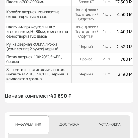
27 500
₽
Полотно 700x2000 мм.
Белая ST
1 шт.
Нано-флекс /
Коробка дверная. комплект на
4 500
₽
Под отделку /
1 шт.
одностворчатую дверь
Софт тач
Наличник прямоугольный с
Нано-флекс /
2 400
₽
хвостовиком, H=80мм, комплект на
Под отделку /
1 шт.
одностворчатую дверь
Софт тач
Ручка дверная ROKKA / Рокка
2 520
₽
Черный
1 шт.
(комплект из 2 ручек) черный
Петля дверная, 100*70*2,5-4ВВ ,
780
₽
Бронза
2 шт.
бронза
Защелка с пластиковым язычком,
3 190
₽
магнитная AGB, LM CL BL, черный. В
Черный
1 шт.
комплекте с дверью.
Цена за комплект:
40 890
₽
ДОСТАВКА
УСТАНОВКА
ИНФОРМАЦИЯ