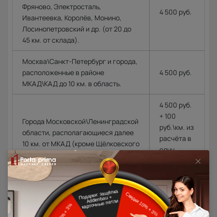
Фряново, Электросталь,
4 500 руб.
Ивантеевка, Королёв, Монино,
Лосинопетровский и др. (от 20 до
45 км. от склада).
Москва\Санкт-Петербург и города,
расположенные в районе
4 500 руб.
МКАД\КАД до 10 км. в область.
4 500 руб.
+ 100
Города Московской\Ленинградской
руб.\км. из
области, располагающиеся далее
расчёта в
10 км. от МКАД (кроме Щёлковского
одну
шоссе)\КАД
сторону от
МКАД\КАД
Доставка в регионы осуществляется по тарифам нашего
дилера в данном регионе или, при заказе через запрос с