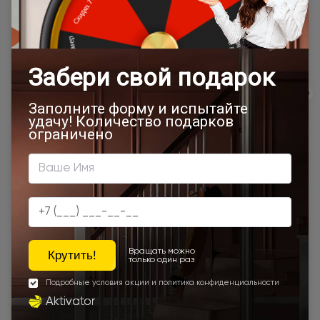
сайта, отдельно рассчитывается менеджером интернет-
магазина.
Подробная информация о доставке
Товар относится к категориям:
500x1900
Межкомнатные двери 55х190 см
700x1900
900x2000
Двери Neo Classic Decoro
800x2000
900x2200
1000x2100
700x2200
900x1900
800x2100
700x2100
800x2200
900x2300
900x2400
1200x2000
Шампань
Высота 180
Высота 190
Высота 195
Наши преимущества