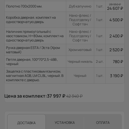
28 950
₽
Полотно 700x2000 мм.
Дуб капучино
1 шт.
24 607
₽
Нано-флекс /
Коробка дверная. комплект на
4 500
₽
Под отделку /
1 шт.
одностворчатую дверь
Софт тач
Наличник прямоугольный с
Нано-флекс /
2 400
₽
хвостовиком, H=80мм, комплект на
Под отделку /
1 шт.
одностворчатую дверь
Софт тач
Ручка дверная ESTA / Эста (Хром
2 520
₽
Хром матовый
1 шт.
матовый)
Петля дверная, 100*70*2,5-4ВВ ,
780
₽
Черный никель
2 шт.
черный
Защелка с пластиковым язычком,
3 190
₽
магнитная AGB, LM CL BL, черный. В
Черный
1 шт.
комплекте с дверью.
Цена за комплект:
37 997
₽
42 340
₽
УСТАНОВКА
ОПЛАТА
ДОСТАВКА