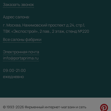
Вакансии
Заказать звонок
Юридическая информация
Медиацентр
Адрес салона:
Видео
г. Москва, Нахимовский проспект д.24, стр.1,
ТВК «Экспострой», 2 пав., 2 этаж, стенд №220
Карта сайта
Все салоны фабрики
Электронная почта
info@portaprima.ru
09:00-21:00
ежедневно
© 1993-2026 Фирменный интернет-магазин и сеть