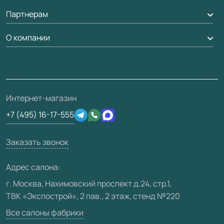
Обмен и возврат
Партнерам
Вызов замерщика
Рейки, баффели, стеллажи
Гарантия
Доставка
О компании
Погонаж
Дизайнерам / архитекторам
Вопрос-ответ
Монтаж
Накладки на дверь
Франшизам / дилерам
Контакты
Проекты
Ремонт дверей
Скачать материалы
О фабрике
Полезная информация
Подготовка проемов
3D-модели
Интернет-магазин
Сертификаты
Отзывы клиентов
+7 (495) 16-17-555
Производство
Техническая информация
Вакансии
Заказать звонок
Юридическая информация
Медиацентр
Адрес салона:
Видео
г. Москва, Нахимовский проспект д.24, стр.1,
ТВК «Экспострой», 2 пав., 2 этаж, стенд №220
Карта сайта
Все салоны фабрики