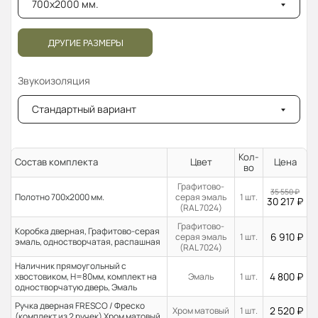
700x2000 мм.
ДРУГИЕ РАЗМЕРЫ
Звукоизоляция
Стандартный вариант
Кол-
Состав комплекта
Цвет
Цена
во
Графитово-
35 550
₽
Полотно 700x2000 мм.
серая эмаль
1 шт.
30 217
₽
(RAL 7024)
Графитово-
Коробка дверная, Графитово-серая
6 910
₽
серая эмаль
1 шт.
эмаль, одностворчатая, распашная
(RAL 7024)
Наличник прямоугольный с
4 800
₽
хвостовиком, H=80мм, комплект на
Эмаль
1 шт.
одностворчатую дверь, Эмаль
Ручка дверная FRESCO / Фреско
2 520
₽
Хром матовый
1 шт.
(комплект из 2 ручек) Хром матовый