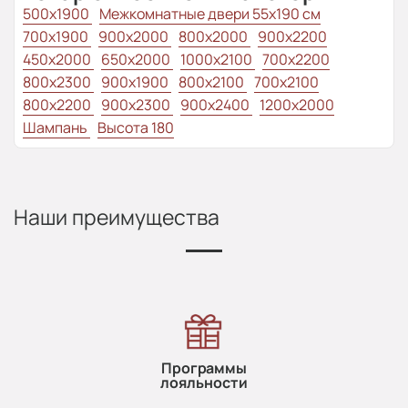
500x1900
Межкомнатные двери 55х190 см
700x1900
900x2000
800x2000
900x2200
450x2000
650x2000
1000x2100
700x2200
800x2300
900x1900
800x2100
700x2100
800x2200
900x2300
900x2400
1200x2000
Шампань
Высота 180
Наши преимущества
Программы
лояльности