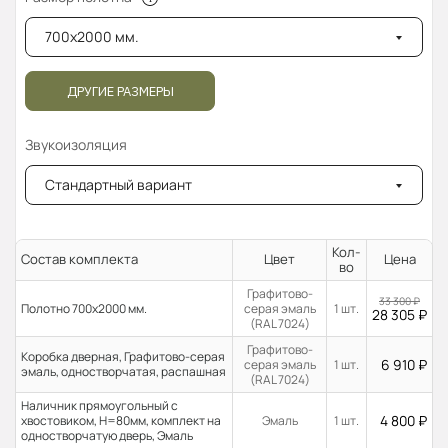
700x2000 мм.
ДРУГИЕ РАЗМЕРЫ
Звукоизоляция
Стандартный вариант
Кол-
Состав комплекта
Цвет
Цена
во
Графитово-
33 300
₽
Полотно 700x2000 мм.
серая эмаль
1 шт.
28 305
₽
(RAL 7024)
Графитово-
Коробка дверная, Графитово-серая
6 910
₽
серая эмаль
1 шт.
эмаль, одностворчатая, распашная
(RAL 7024)
Наличник прямоугольный с
4 800
₽
хвостовиком, H=80мм, комплект на
Эмаль
1 шт.
одностворчатую дверь, Эмаль