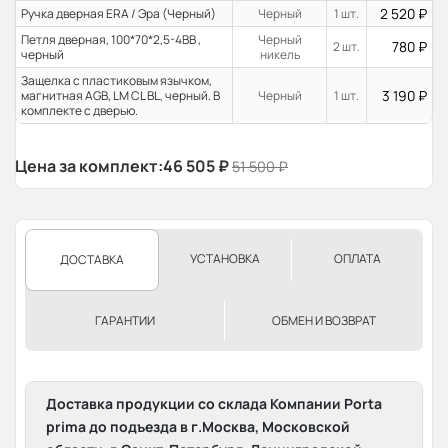
2 520
₽
Ручка дверная ERA / Эра (Черный)
Черный
1 шт.
Петля дверная, 100*70*2,5-4ВВ ,
Черный
780
₽
2 шт.
черный
никель
Защелка с пластиковым язычком,
3 190
₽
магнитная AGB, LM CL BL, черный. В
Черный
1 шт.
комплекте с дверью.
Цена за комплект:
46 505
₽
51 500
₽
УСТАНОВКА
ОПЛАТА
ДОСТАВКА
ГАРАНТИИ
ОБМЕН И ВОЗВРАТ
Доставка продукции со склада Компании Porta
prima до подъезда в г.Москва, Московской