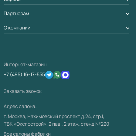
Стеновые панели
Обмен и возврат
Партнерам
Вызов замерщика
Рейки, баффели, стеллажи
Гарантия
Доставка
О компании
Погонаж
Дизайнерам / архитекторам
Вопрос-ответ
Монтаж
Накладки на дверь
Франшизам / дилерам
Контакты
Проекты
Ремонт дверей
Скачать материалы
О фабрике
Полезная информация
Подготовка проемов
3D-модели
Интернет-магазин
Сертификаты
Отзывы клиентов
+7 (495) 16-17-555
Производство
Техническая информация
Вакансии
Заказать звонок
Юридическая информация
Медиацентр
Адрес салона:
Видео
г. Москва, Нахимовский проспект д.24, стр.1,
ТВК «Экспострой», 2 пав., 2 этаж, стенд №220
Карта сайта
Все салоны фабрики