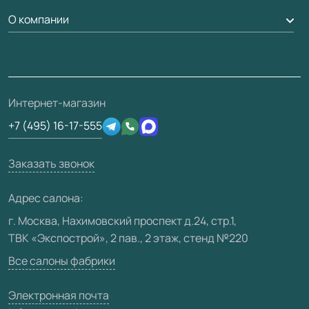
Гарантия
Доставка
О компании
Погонаж
Дизайнерам / архитекторам
Вопрос-ответ
Монтаж
Накладки на дверь
Франшизам / дилерам
Контакты
Проекты
Ремонт дверей
Скачать материалы
О фабрике
Полезная информация
Подготовка проемов
3D-модели
Интернет-магазин
Сертификаты
Отзывы клиентов
+7 (495) 16-17-555
Производство
Техническая информация
Вакансии
Заказать звонок
Юридическая информация
Медиацентр
Адрес салона:
Видео
г. Москва, Нахимовский проспект д.24, стр.1,
ТВК «Экспострой», 2 пав., 2 этаж, стенд №220
Карта сайта
Все салоны фабрики
Электронная почта