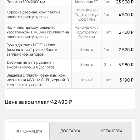
23 900
₽
Полотно 700x2000 мм.
Магнолия ST
1 шт.
Нано-флекс /
Коробка дверная. комплект на
4 500
₽
Под отделку /
1 шт.
одностворчатую дверь
Софт тач
Наличник прямоугольный с
Нано-флекс /
2 400
₽
хвостовиком, H=80мм, комплект на
Под отделку /
1 шт.
одностворчатую дверь
Софт тач
Ручка дверная NOVO / Ново
2 520
₽
(комплект из 2 ручек) Золото
Золото
1 шт.
валлийское матовое
Дверная петля пружинная
5 980
₽
Золото
2 шт.
амортизирующая (Золото)
Защелка с пластиковым язычком,
3 190
₽
магнитная AGB, LM CL BL, черный. В
Черный
1 шт.
комплекте с дверью.
Цена за комплект:
42 490
₽
ДОСТАВКА
УСТАНОВКА
ИНФОРМАЦИЯ