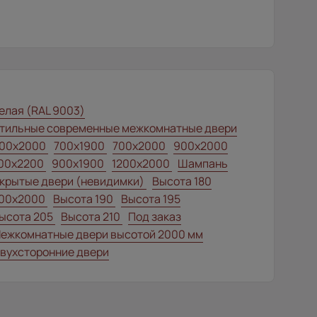
елая (RAL 9003)
тильные современные межкомнатные двери
00x2000
700x1900
700x2000
900x2000
00x2200
900x1900
1200x2000
Шампань
крытые двери (невидимки)
Высота 180
00x2000
Высота 190
Высота 195
ысота 205
Высота 210
Под заказ
ежкомнатные двери высотой 2000 мм
вухсторонние двери