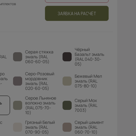
омплектов
ЗАЯВКА НА РАСЧЁТ
Чёрный
й
Серая стяжка
Базальт эмаль
RAL
эмаль (RAL
(RAL 040-30-
060-60-05)
05)
ро
Серо-Розовый
Бежевый Мел
маль
мордовник
эмаль (RAL
-
эмаль (RAL
075-80-10)
020-60-05)
Серое Льняное
Серый Мох
ь
волокно эмаль
эмаль (RAL
(RAL 075-70-
7003)
10)
с
Грязный Белый
Серый цемент
эмаль (RAL
эмаль (RAL
070-90-05)
060-70-10)