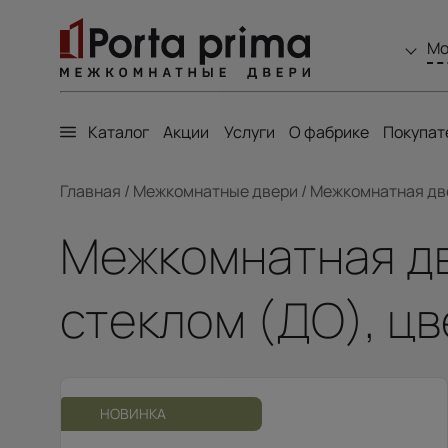
Мо
Каталог
Акции
Услуги
О фабрике
Покупат
Главная
/
Межкомнатные двери
/
Межкомнатная двер
Межкомнатная две
стеклом (ДО), цв
НОВИНКА