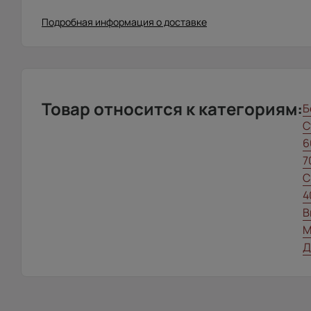
Подробная информация о доставке
Товар относится к категориям:
Б
С
6
7
С
4
В
М
Д