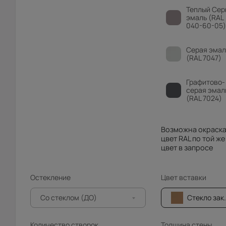
Теплый Сер
эмаль (RAL
040-60-05)
Серая эмал
(RAL 7047)
Графитово-
серая эмал
(RAL 7024)
Возможна окраска
цвет RAL по той же
цвет в запросе
Остекление
Цвет вставки
Со стеклом (ДО)
Стекло зак.про
Количество створок
Толщина стены