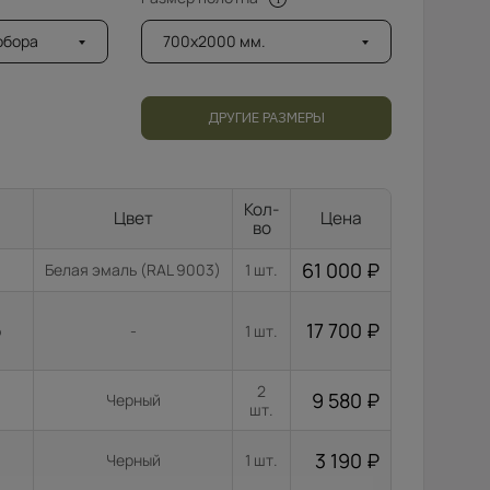
добора
700x2000 мм.
ДРУГИЕ РАЗМЕРЫ
Кол-
Цвет
Цена
во
61 000
₽
Белая эмаль (RAL 9003)
1 шт.
17 700
₽
о
-
1 шт.
2
9 580
₽
Черный
шт.
3 190
₽
Черный
1 шт.