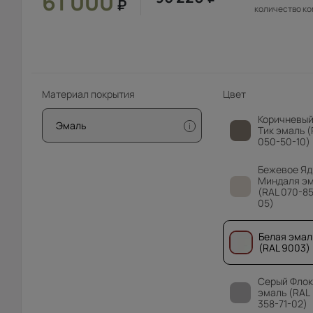
61 000
₽
количество к
Материал покрытия
Цвет
Коричневы
Эмаль
i
Тик эмаль (
050-50-10)
Бежевое Яд
Миндаля э
(RAL 070-85
05)
Белая эмал
(RAL 9003)
Серый Флок
эмаль (RAL
358-71-02)