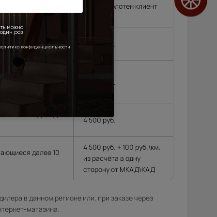
т замерщик, без замера подъем полотен клиент
родок и др. (15 км
2 500 руб.
, Черноголовка,
,
4 500 руб.
 районе МКАД\КАД
4 500 руб.
4 500 руб. + 100 руб.\км.
гающиеся далее 10
из расчёта в одну
сторону от МКАД\КАД
илера в данном регионе или, при заказе через
нтернет-магазина.