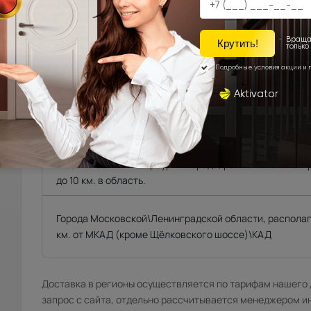
Техническую возможность подъема полотен определяе
осуществляет самостоятельно.
Фрязино, Щёлково, Чкаловская, Биокомбинат, Новый го
от склада)
Мытищи, Пушкино, Красноармейск, Балашиха, Ногинск
Фряново, Электросталь, Ивантеевка, Королёв, Монино
Лосинопетровский и др. (от 20 до 45 км. от склада).
Москва\Санкт-Петербург и города, расположенные в
до 10 км. в область.
Города Московской\Ленинградской области, распола
км. от МКАД (кроме Щёлковского шоссе)\КАД
Доставка в регионы осуществляется по тарифам нашего д
запрос с сайта, отдельно рассчитывается менеджером и