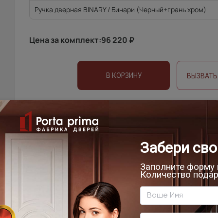
Ручка дверная BINARY / Бинари (Черный+грань хром)
Цена за комплект:
96 220
₽
В КОРЗИНУ
ВЫЗВАТЬ
УСТАНОВКА
ОПЛА
ДОСТАВКА
Доставка продукции со склада Компании Porta pri
области, г.Санкт-Петербург, Ленинградской област