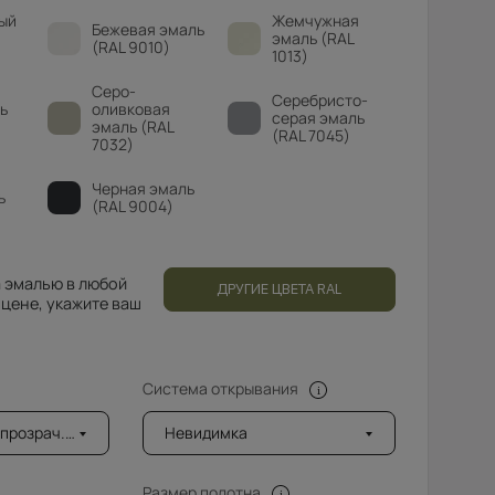
ый
Жемчужная
Бежевая эмаль
эмаль (RAL
(RAL 9010)
1013)
Серо-
Серебристо-
ь
оливковая
серая эмаль
эмаль (RAL
(RAL 7045)
7032)
Черная эмаль
ь
(RAL 9004)
 эмалью в любой
ДРУГИЕ ЦВЕТА RAL
 цене, укажите ваш
Система открывания
зрач.бронза
Невидимка
Размер полотна