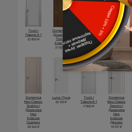
Tivoli /
Domenica /
Dinastia /
Tivoli /
Тиволи З-1
Доменика
Династия
Тиволи А-1
Порта
Порта
32 850 ₽
17 042 ₽
Классик
Классик
37 600 ₽
23 200 ₽
Domenica
Luna / Луна
Tivoli /
Domenica
Neo Classic
Тиволи А-1
Neo Classic
32 100 ₽
Scalino /
Decoro /
17 892 ₽
Доменика
Доменика
Нео
Нео
Классик
Классик
Скалино
Декоро
26 945 ₽
19 337 ₽