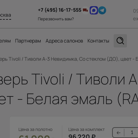
+7 (495) 16-17-555
0
сква
е
Перезвонить вам?
елям
Партнерам
Адреса салонов
Контакты
ь Tivoli / Тиволи А-3 Невидимка, Со стеклом (ДО), цвет - 
рь Tivoli / Тиволи 
ет - Белая эмаль (R
Цена за полотно
Цена за комплект
96 220
₽