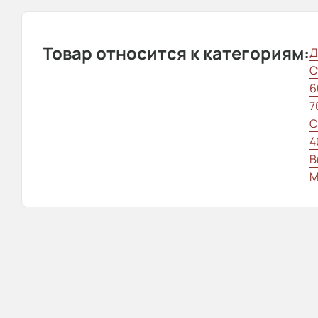
Товар относится к категориям:
Д
С
6
7
С
4
В
М