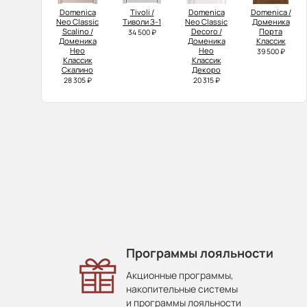
Domenica
Tivoli /
Domenica
Domenica /
Neo Classic
Тиволи З-1
Neo Classic
Доменика
Scalino /
Decoro /
Порта
34 500 ₽
Доменика
Доменика
Классик
Нео
Нео
39 500 ₽
Классик
Классик
Скалино
Декоро
28 305 ₽
20 315 ₽
Программы лояльности
Акционные программы,
накопительные системы
и программы лояльности