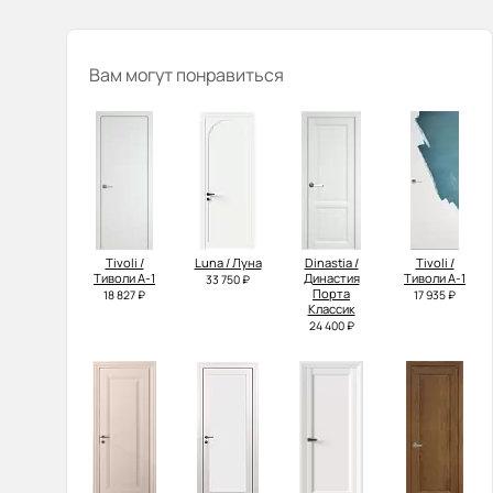
Вам могут понравиться
Tivoli /
Luna / Луна
Dinastia /
Tivoli /
Тиволи А-1
Династия
Тиволи А-1
33 750 ₽
Порта
18 827 ₽
17 935 ₽
Классик
24 400 ₽