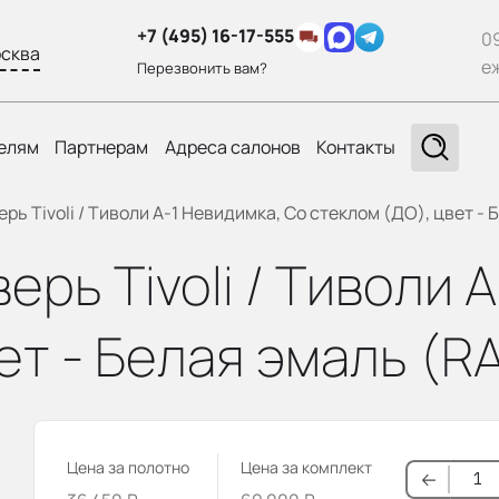
+7 (495) 16-17-555
0
сква
е
Перезвонить вам?
елям
Партнерам
Адреса салонов
Контакты
ь Tivoli / Тиволи А-1 Невидимка, Со стеклом (ДО), цвет - 
рь Tivoli / Тиволи 
ет - Белая эмаль (R
Цена за полотно
Цена за комплект