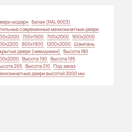
вери модерн
Белая (RAL 9003)
тильные современные межкомнатные двери
00x2000
700x1900
700x2000
900x2000
00x2200
900x1900
1200x2000
Шампань
крытые двери (невидимки)
Высота 180
00x2000
Высота 190
Высота 195
ысота 205
Высота 210
Под заказ
ежкомнатные двери высотой 2000 мм