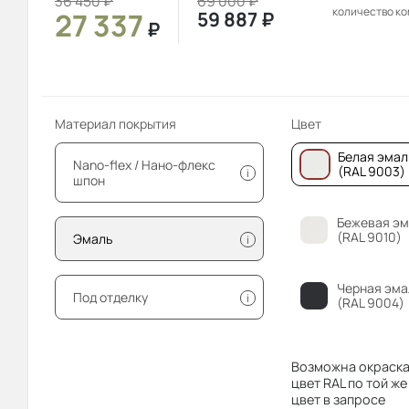
36 450
₽
69 000
₽
количество к
27 337
59 887
₽
₽
Материал покрытия
Цвет
Белая эмал
Nano-flex / Нано-флекс
(RAL 9003)
i
шпон
Бежевая эм
(RAL 9010)
Эмаль
i
Черная эма
Под отделку
i
(RAL 9004)
Возможна окраска
цвет RAL по той же
цвет в запросе