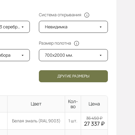
Система открывания
ро с 1 стороны
Невидимка
Размер полотна
добора
700x2000 мм.
ДРУГИЕ РАЗМЕРЫ
Кол-
Цвет
Цена
во
36 450
₽
Белая эмаль (RAL 9003)
1 шт.
27 337
₽