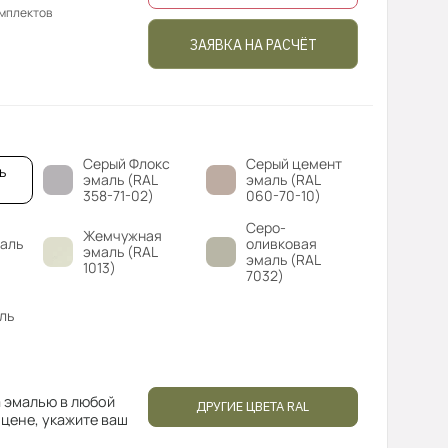
омплектов
ЗАЯВКА НА РАСЧЁТ
Серый Флокс
Серый цемент
ь
эмаль (RAL
эмаль (RAL
358-71-02)
060-70-10)
Серо-
Жемчужная
аль
оливковая
эмаль (RAL
эмаль (RAL
1013)
7032)
ль
 эмалью в любой
ДРУГИЕ ЦВЕТА RAL
 цене, укажите ваш