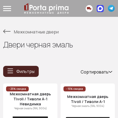
Межкомнатные двери
Двери черная эмаль
Фильтры
Сортировать
Популярные
Цена
- 25% скидка
- 15% скидка
Межкомнатная дверь
(возр.)
Межкомнатная дверь
Tivoli / Тиволи А-1
Tivoli / Тиволи А-1
Цена (убыв.)
Невидимка
Черная эмаль (RAL 9004)
Черная эмаль (RAL 9004)
Cначала
новинки