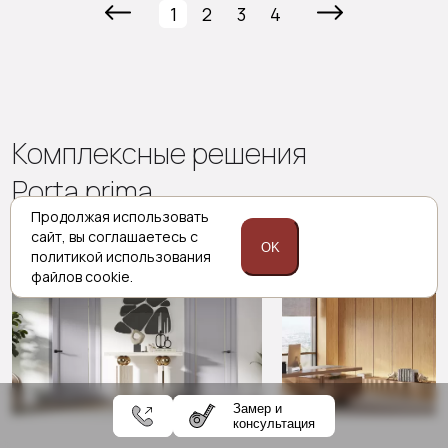
1
2
3
4
Комплексные решения
Porta prima
Продолжая использовать
сайт,
вы соглашаетесь с
OK
политикой
использования
Межкомнатные двери
Стеновые па
файлов cookie.
Замер и
консультация