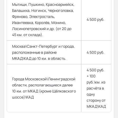
Мытищи, Пушкино, Красноармейск,
Балашиха, Ногинск, Черноголовка,
Фряново, Электросталь,
4 500 руб.
Ивантеевка, Королёв, Монино,
Лосинопетровский и др. (от 20 до
45 км. от склада).
Москва\Санкт-Петербург и города,
расположенные в районе
4 500 руб.
МКАД\КАД до 10 км. в область.
4 500 руб.
+ 100
Города Московской\Ленинградской
руб.\км. из
области, располагающиеся далее
расчёта в
10 км. от МКАД (кроме Щёлковского
одну
шоссе)\КАД
сторону от
МКАД\КАД