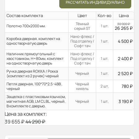
РАССЧИТАТЬ ИНДИВИДУАЛЬНО
Состав комплекта
Цвет
Кол-во
Цена
Тёмный
30 900
₽
Полотно 700x2000 мм.
1 шт.
26 265
₽
серый ST
Нано-флекс /
Коробка дверная. комплект на
4 500
₽
Под отделку /
1 шт.
одностворчатую дверь
Софт тач
Наличник прямоугольный с
Нано-флекс /
2 400
₽
хвостовиком, H=80мм, комплект
Под отделку /
1 шт.
на одностворчатую дверь
Софт тач
Ручка дверная ROKKA / Рокка
2 520
₽
Черный
1 шт.
(комплект из 2 ручек) черный
Петля дверная, 100*70*2,5-4ВВ ,
Черный
780
₽
2 шт.
черный
никель
Защелка с пластиковым язычком,
3 190
₽
магнитная AGB, LM CL BL, черный.
Черный
1 шт.
В комплекте с дверью.
Цена за комплект:
39 655
₽
44 290
₽