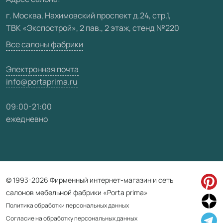
Видео
г. Москва, Нахимовский проспект д.24, стр.1,
ТВК «Экспострой», 2 пав., 2 этаж, стенд №220
Карта сайта
Все салоны фабрики
Электронная почта
info@portaprima.ru
09:00-21:00
ежедневно
© 1993-2026 Фирменный интернет-магазин и сеть
салонов мебельной фабрики «Porta prima»
Политика обработки персональных данных
Согласие на обработку персональных данных