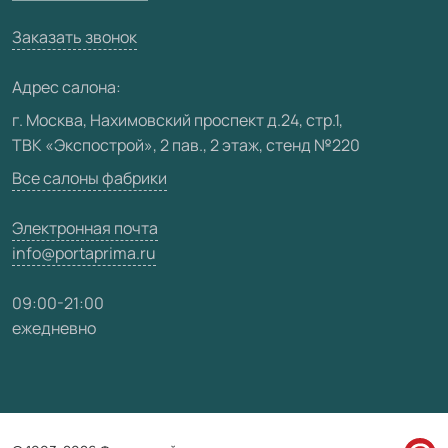
Вакансии
Заказать звонок
Юридическая информация
Медиацентр
Адрес салона:
Видео
г. Москва, Нахимовский проспект д.24, стр.1,
ТВК «Экспострой», 2 пав., 2 этаж, стенд №220
Карта сайта
Все салоны фабрики
Электронная почта
info@portaprima.ru
09:00-21:00
ежедневно