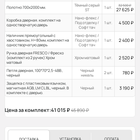
Тёмный серый
32 500
₽
Полотно 700x2000 мм.
1 шт.
27 625
₽
ST
Нано-флекс /
Коробка дверная. комплект на
4 500
₽
Под отделку /
1 шт.
одностворчатую дверь
Софт тач
Наличник прямоугольный с
Нано-флекс /
2 400
₽
хвостовиком, H=80мм, комплект на
Под отделку /
1 шт.
одностворчатую дверь
Софт тач
Ручка дверная FRESCO / Фреско
2 520
₽
(комплект из 2 ручек) Хром
Хром матовый
1 шт.
матовый
Петля дверная, 100*70*2,5-4ВВ ,
Черный
780
₽
2 шт.
черный
никель
Защелка с пластиковым язычком,
3 190
₽
магнитная AGB, LM CL BL, черный. В
Черный
1 шт.
комплекте с дверью.
Цена за комплект:
41 015
₽
45 890
₽
УСТАНОВКА
ОПЛАТА
ДОСТАВКА