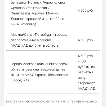
Балашиха, Ногинск, Черноголовка,
Фряново, Электросталь,
4 500 руб.
Ивантеевка, Королёв, Монино,
Лосинопетровский и др. (от 20 до
45 км. от склада).
Москва\Санкт-Петербург и города,
расположенные в районе
4 500 руб.
МКАД\КАД до 10 км. в область.
4 500 руб.
+ 100
Города Московской\Ленинградской
руб.\км. из
области, располагающиеся далее
расчёта в
10 км. от МКАД (кроме Щёлковского
одну
шоссе)\КАД
сторону от
МКАД\КАД
Доставка в регионы осуществляется по тарифам нашего