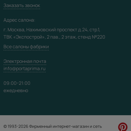
Вакансии
Заказать звонок
Юридическая информация
Медиацентр
Адрес салона:
Видео
г. Москва, Нахимовский проспект д.24, стр.1,
ТВК «Экспострой», 2 пав., 2 этаж, стенд №220
Карта сайта
Все салоны фабрики
Электронная почта
info@portaprima.ru
09:00-21:00
ежедневно
© 1993-2026 Фирменный интернет-магазин и сеть