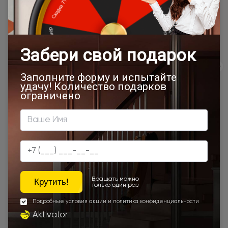
сайта, отдельно рассчитывается менеджером интернет-
магазина.
Подробная информация о доставке
Товар относится к категориям:
500x1900
Межкомнатные двери 55х190 см
Магнолия ST
700x1900
900x2000
Двери Neo Classic Decoro
800x2000
900x2200
500x1950
450x2000
650x2000
1000x2100
700x2200
900x1900
800x2100
700x2100
800x2200
900x2300
900x2400
1200x2000
Наши преимущества