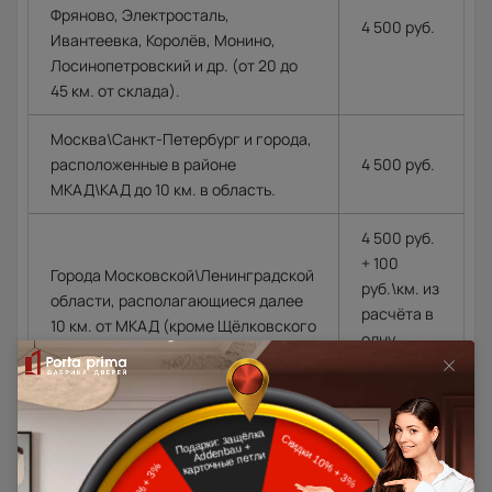
Фряново, Электросталь,
4 500 руб.
Ивантеевка, Королёв, Монино,
Лосинопетровский и др. (от 20 до
45 км. от склада).
Москва\Санкт-Петербург и города,
расположенные в районе
4 500 руб.
МКАД\КАД до 10 км. в область.
4 500 руб.
+ 100
Города Московской\Ленинградской
руб.\км. из
области, располагающиеся далее
расчёта в
10 км. от МКАД (кроме Щёлковского
одну
шоссе)\КАД
сторону от
МКАД\КАД
Доставка в регионы осуществляется по тарифам нашего
дилера в данном регионе или, при заказе через запрос с