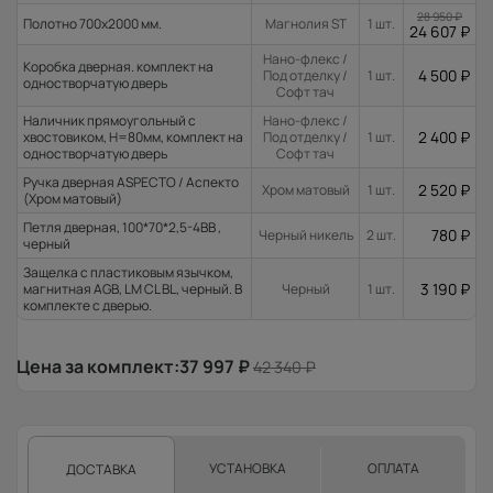
28 950
₽
Полотно 700x2000 мм.
Магнолия ST
1 шт.
24 607
₽
Нано-флекс /
Коробка дверная. комплект на
4 500
₽
Под отделку /
1 шт.
одностворчатую дверь
Софт тач
Наличник прямоугольный с
Нано-флекс /
2 400
₽
хвостовиком, H=80мм, комплект на
Под отделку /
1 шт.
одностворчатую дверь
Софт тач
Ручка дверная ASPECTO / Аспекто
2 520
₽
Хром матовый
1 шт.
(Хром матовый)
Петля дверная, 100*70*2,5-4ВВ ,
780
₽
Черный никель
2 шт.
черный
Защелка с пластиковым язычком,
3 190
₽
магнитная AGB, LM CL BL, черный. В
Черный
1 шт.
комплекте с дверью.
Цена за комплект:
37 997
₽
42 340
₽
УСТАНОВКА
ОПЛАТА
ДОСТАВКА