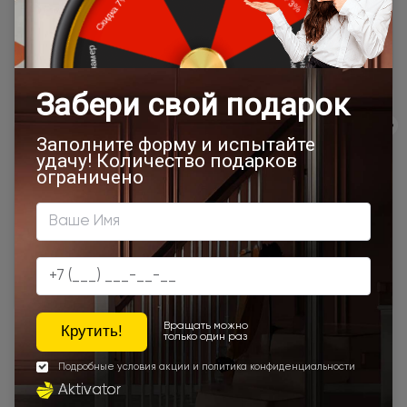
сайта, отдельно рассчитывается менеджером интернет-
магазина.
Подробная информация о доставке
Товар относится к категориям:
500x1900
Межкомнатные двери 55х190 см
700x1900
900x2000
Двери Neo Classic Decoro
800x2000
900x2200
500x1950
450x2000
650x2000
1000x2100
700x2200
900x1900
800x2100
700x2100
800x2200
900x2300
900x2400
1200x2000
Шампань
Наши преимущества