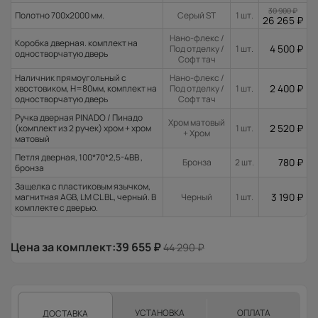
30 900
₽
Полотно 700x2000 мм.
Серый ST
1 шт.
26 265
₽
Нано-флекс /
Коробка дверная. комплект на
4 500
₽
Под отделку /
1 шт.
одностворчатую дверь
Софт тач
Наличник прямоугольный с
Нано-флекс /
2 400
₽
хвостовиком, H=80мм, комплект на
Под отделку /
1 шт.
одностворчатую дверь
Софт тач
Ручка дверная PINADO / Пинадо
Хром матовый
2 520
₽
(комплект из 2 ручек) хром + хром
1 шт.
+ Хром
матовый
Петля дверная, 100*70*2,5-4ВВ ,
780
₽
Бронза
2 шт.
бронза
Защелка с пластиковым язычком,
3 190
₽
магнитная AGB, LM CL BL, черный. В
Черный
1 шт.
комплекте с дверью.
Цена за комплект:
39 655
₽
44 290
₽
УСТАНОВКА
ОПЛАТА
ДОСТАВКА