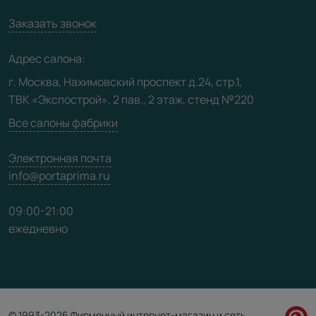
Вакансии
Заказать звонок
Юридическая информация
Медиацентр
Адрес салона:
Видео
г. Москва, Нахимовский проспект д.24, стр.1,
ТВК «Экспострой», 2 пав., 2 этаж, стенд №220
Карта сайта
Все салоны фабрики
Электронная почта
info@portaprima.ru
09:00-21:00
ежедневно
© 1993-2026 Фирменный интернет-магазин и сеть