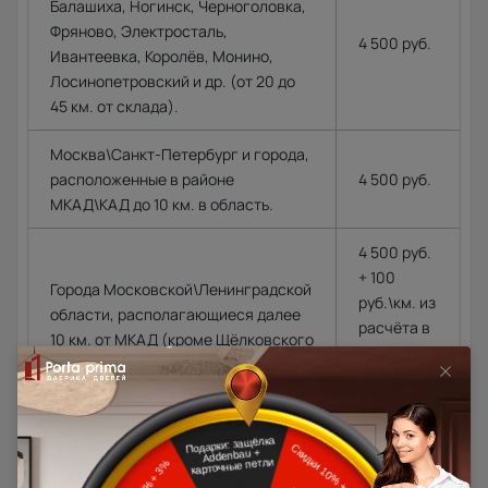
Балашиха, Ногинск, Черноголовка,
Фряново, Электросталь,
4 500 руб.
Ивантеевка, Королёв, Монино,
Лосинопетровский и др. (от 20 до
45 км. от склада).
Москва\Санкт-Петербург и города,
расположенные в районе
4 500 руб.
МКАД\КАД до 10 км. в область.
4 500 руб.
+ 100
Города Московской\Ленинградской
руб.\км. из
области, располагающиеся далее
расчёта в
10 км. от МКАД (кроме Щёлковского
одну
шоссе)\КАД
сторону от
МКАД\КАД
Доставка в регионы осуществляется по тарифам нашего
дилера в данном регионе или, при заказе через запрос с