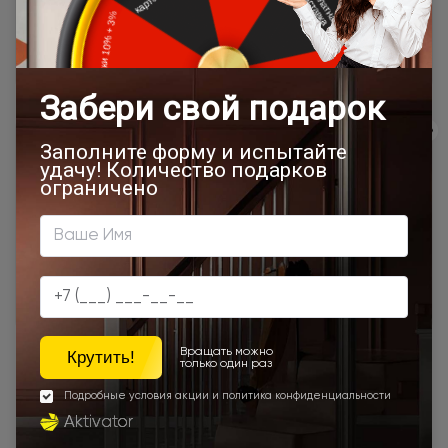
сайта, отдельно рассчитывается менеджером интернет-
магазина.
Подробная информация о доставке
Товар относится к категориям:
500x1900
Межкомнатные двери 55х190 см
700x1900
900x2000
Двери Neo Classic Decoro
800x2000
900x2200
500x1950
450x2000
650x2000
1000x2100
700x2200
900x1900
800x2100
700x2100
800x2200
900x2300
900x2400
1200x2000
Шампань
Наши преимущества