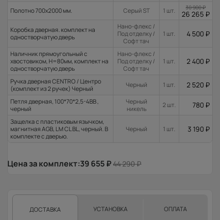
30 900
₽
Полотно 700x2000 мм.
Серый ST
1 шт.
26 265
₽
Нано-флекс /
Коробка дверная. комплект на
4 500
₽
Под отделку /
1 шт.
одностворчатую дверь
Софт тач
Наличник прямоугольный с
Нано-флекс /
2 400
₽
хвостовиком, H=80мм, комплект на
Под отделку /
1 шт.
одностворчатую дверь
Софт тач
Ручка дверная CENTRO / Центро
2 520
₽
Черный
1 шт.
(комплект из 2 ручек) Черный
Петля дверная, 100*70*2,5-4ВВ ,
Черный
780
₽
2 шт.
черный
никель
Защелка с пластиковым язычком,
3 190
₽
магнитная AGB, LM CL BL, черный. В
Черный
1 шт.
комплекте с дверью.
Цена за комплект:
39 655
₽
44 290
₽
УСТАНОВКА
ОПЛАТА
ДОСТАВКА