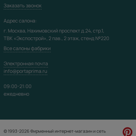
Вакансии
Заказать звонок
Юридическая информация
Медиацентр
Адрес салона:
Видео
г. Москва, Нахимовский проспект д.24, стр.1,
ТВК «Экспострой», 2 пав., 2 этаж, стенд №220
Карта сайта
Все салоны фабрики
Электронная почта
info@portaprima.ru
09:00-21:00
ежедневно
© 1993-2026 Фирменный интернет-магазин и сеть