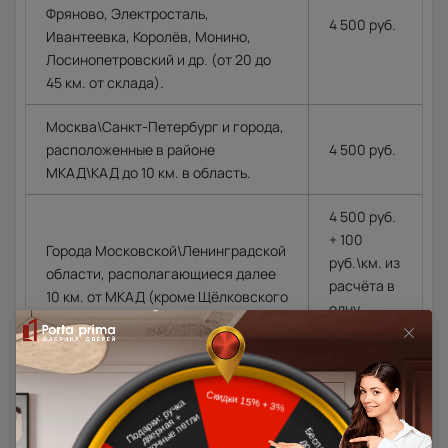
Фряново, Электросталь,
4 500 руб.
Ивантеевка, Королёв, Монино,
Лосинопетровский и др. (от 20 до
45 км. от склада).
Москва\Санкт-Петербург и города,
расположенные в районе
4 500 руб.
МКАД\КАД до 10 км. в область.
4 500 руб.
+ 100
Города Московской\Ленинградской
руб.\км. из
области, располагающиеся далее
расчёта в
10 км. от МКАД (кроме Щёлковского
одну
шоссе)\КАД
сторону от
МКАД\КАД
Доставка в регионы осуществляется по тарифам нашего
дилера в данном регионе или, при заказе через запрос с