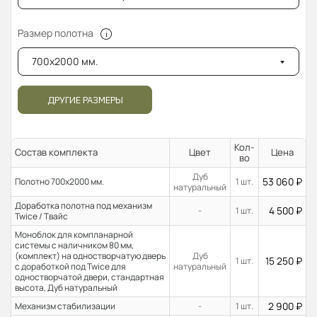
Размер полотна
700x2000 мм.
ДРУГИЕ РАЗМЕРЫ
Кол-
Состав комплекта
Цвет
Цена
во
Дуб
53 060
₽
Полотно 700x2000 мм.
1 шт.
натуральный
Доработка полотна под механизм
4 500
₽
-
1 шт.
Twice / Твайс
Моноблок для компланарной
системы с наличником 80 мм,
(комплект) на одностворчатую дверь
Дуб
15 250
₽
1 шт.
с доработкой под Twice для
натуральный
одностворчатой двери, стандартная
высота, Дуб натуральный
2 900
₽
Механизм стабилизации
-
1 шт.