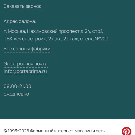
Вакансии
Заказать звонок
Юридическая информация
Медиацентр
Адрес салона:
Видео
г. Москва, Нахимовский проспект д.24, стр.1,
ТВК «Экспострой», 2 пав., 2 этаж, стенд №220
Карта сайта
Все салоны фабрики
Электронная почта
info@portaprima.ru
09:00-21:00
ежедневно
© 1993-2026 Фирменный интернет-магазин и сеть