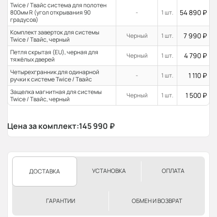
Twice / Твайс система для полотен
54 890
₽
800мм R (угол открывания 90
-
1 шт.
градусов)
Комплект заверток для системы
7 990
₽
Черный
1 шт.
Twice / Твайс, черный
Петля скрытая (EU), черная для
4 790
₽
Черный
1 шт.
тяжёлых дверей
Четырехгранник для одинарной
1 110
₽
-
1 шт.
ручки к системе Twice / Твайс
Защелка магнитная для системы
1 500
₽
Черный
1 шт.
Twice / Твайс, черный
Цена за комплект:
145 990
₽
УСТАНОВКА
ОПЛАТА
ДОСТАВКА
ГАРАНТИИ
ОБМЕН И ВОЗВРАТ