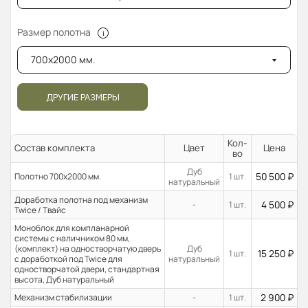
Размер полотна
700x2000 мм.
ДРУГИЕ РАЗМЕРЫ
Кол-
Состав комплекта
Цвет
Цена
во
Дуб
50 500
₽
Полотно 700x2000 мм.
1 шт.
натуральный
Доработка полотна под механизм
4 500
₽
-
1 шт.
Twice / Твайс
Моноблок для компланарной
системы с наличником 80 мм,
(комплект) на одностворчатую дверь
Дуб
15 250
₽
1 шт.
с доработкой под Twice для
натуральный
одностворчатой двери, стандартная
высота, Дуб натуральный
2 900
₽
Механизм стабилизации
-
1 шт.