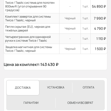
Twice / Твайс система для полотен
54 890
₽
800мм R (угол открывания 90
-
1 шт.
градусов)
Комплект заверток для системы
7 990
₽
Черный
1 шт.
Twice / Твайс, черный
Петля скрытая (EU), черная для
4 790
₽
Черный
1 шт.
тяжёлых дверей
Четырехгранник для одинарной
1 110
₽
-
1 шт.
ручки к системе Twice / Твайс
Защелка магнитная для системы
1 500
₽
Черный
1 шт.
Twice / Твайс, черный
Цена за комплект:
143 430
₽
УСТАНОВКА
ОПЛАТА
ДОСТАВКА
ГАРАНТИИ
ОБМЕН И ВОЗВРАТ