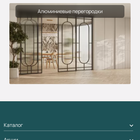
Алюминиевые перегородки
Каталог
Акции
Межкомнатные двери