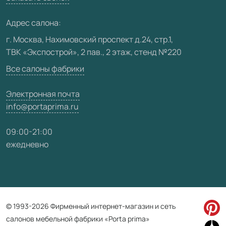
Медиацентр
Адрес салона:
Видео
г. Москва, Нахимовский проспект д.24, стр.1,
ТВК «Экспострой», 2 пав., 2 этаж, стенд №220
Карта сайта
Все салоны фабрики
Электронная почта
info@portaprima.ru
09:00-21:00
ежедневно
© 1993-2026 Фирменный интернет-магазин и сеть
салонов мебельной фабрики «Porta prima»