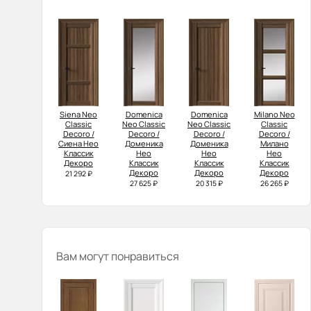
Siena Neo
Domenica
Domenica
Milano Neo
Classic
Neo Classic
Neo Classic
Classic
Decoro /
Decoro /
Decoro /
Decoro /
Сиена Нео
Доменика
Доменика
Милано
Классик
Нео
Нео
Нео
Декоро
Классик
Классик
Классик
Декоро
Декоро
Декоро
21 292 ₽
27 625 ₽
20 315 ₽
26 265 ₽
Вам могут понравиться