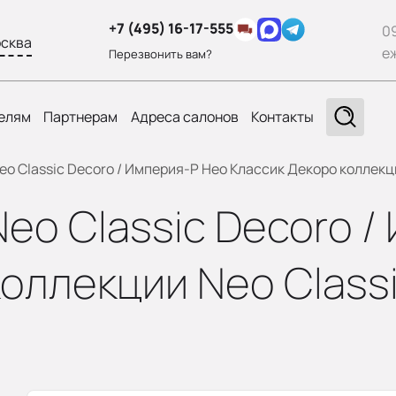
+7 (495) 16-17-555
0
сква
е
Перезвонить вам?
елям
Партнерам
Адреса салонов
Контакты
eo Classic Decoro / Империя-Р Нео Классик Декоро коллекци
Neo Classic Decoro 
оллекции Neo Classic