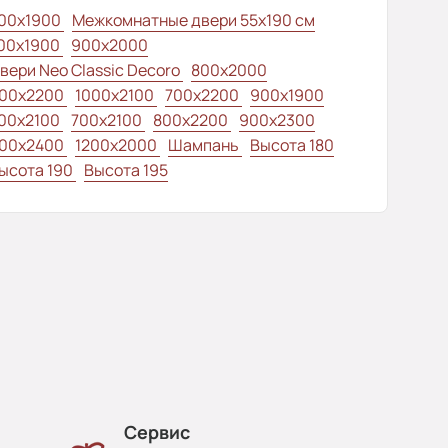
00x1900
Межкомнатные двери 55х190 см
00x1900
900x2000
вери Neo Classic Decoro
800x2000
00x2200
1000x2100
700x2200
900x1900
00x2100
700x2100
800x2200
900x2300
00x2400
1200x2000
Шампань
Высота 180
ысота 190
Высота 195
Сервис