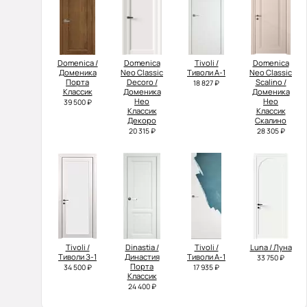
Domenica /
Domenica
Tivoli /
Domenica
Доменика
Neo Classic
Тиволи А-1
Neo Classic
Порта
Decoro /
Scalino /
18 827 ₽
Классик
Доменика
Доменика
Нео
Нео
39 500 ₽
Классик
Классик
Декоро
Скалино
20 315 ₽
28 305 ₽
Tivoli /
Dinastia /
Tivoli /
Luna / Луна
Тиволи З-1
Династия
Тиволи А-1
33 750 ₽
Порта
34 500 ₽
17 935 ₽
Классик
24 400 ₽