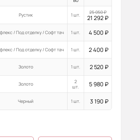
во
25 050
₽
Рустик
1 шт.
21 292
₽
4 500
₽
флекс / Под отделку / Софт тач
1 шт.
2 400
₽
флекс / Под отделку / Софт тач
1 шт.
2 520
₽
Золото
1 шт.
2
5 980
₽
Золото
шт.
3 190
₽
Черный
1 шт.