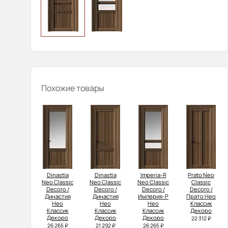
Похожие товары
Dinastia
Dinastia
Imperia-R
Prato Neo
Neo Classic
Neo Classic
Neo Classic
Classic
Decoro /
Decoro /
Decoro /
Decoro /
Династия
Династия
Империя-Р
Прато Нео
Нео
Нео
Нео
Классик
Классик
Классик
Классик
Декоро
Декоро
Декоро
Декоро
22 312 ₽
26 265 ₽
21 292 ₽
26 265 ₽