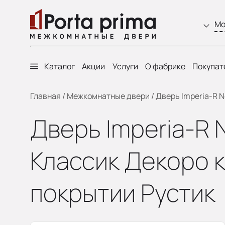
Мо
Каталог
Акции
Услуги
О фабрике
Покупат
Главная
/
Межкомнатные двери
/
Дверь Imperia-R N
Дверь Imperia-R 
Классик Декоро к
покрытии Рустик