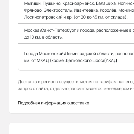
Мытищи, Пушкино, Красноармейск, Балашиха, Ногинск
Фряново, Электросталь, Ивантеевка, Королёв, Монино
Лосинопетровский и др. (от 20 до 45 км. от склада).
Москва\Санкт-Петербург и города, расположенные в
до 10 км. в область.
Города Московской\Ленинградской области, распола
км. от МКАД (кроме Щёлковского шоссе)\КАД
Доставка в регионы осуществляется по тарифам нашего д
запрос с сайта, отдельно рассчитывается менеджером и
Подробная информация о доставке