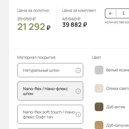
Цена за полотно
Цена за комплект
25 050
₽
43 640
₽
количество к
21 292
39 882
₽
₽
Материал покрытия
Цвет
Белый ясен
Натуральный шпон
i
Олива свет
Nano-flex / Нано-флекс
i
шпон
Дуб антик
Nano-flex soft touch / Нано-
i
флекс Софт тач
Дуб капучи