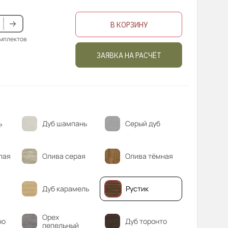
В КОРЗИНУ
омплектов
ЗАЯВКА НА РАСЧЁТ
ь
Дуб шампань
Серый дуб
лая
Олива серая
Олива тёмная
Дуб карамель
Рустик
Орех
но
Дуб торонто
пепельный