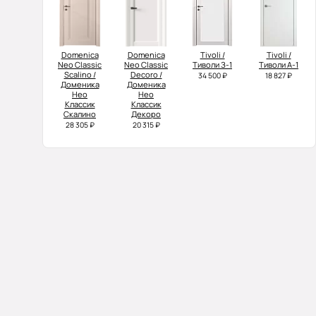
Domenica
Domenica
Tivoli /
Tivoli /
Neo Classic
Neo Classic
Тиволи З-1
Тиволи А-1
Scalino /
Decoro /
34 500 ₽
18 827 ₽
Доменика
Доменика
Нео
Нео
Классик
Классик
Скалино
Декоро
28 305 ₽
20 315 ₽