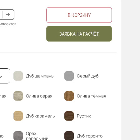
В КОРЗИНУ
омплектов
ЗАЯВКА НА РАСЧЁТ
ь
Дуб шампань
Серый дуб
лая
Олива серая
Олива тёмная
Дуб карамель
Рустик
Орех
но
Дуб торонто
пепельный