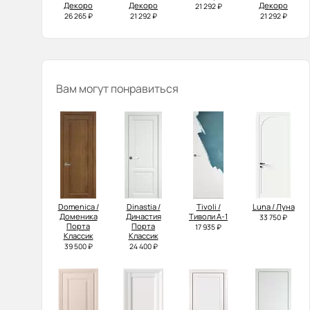
Декоро
Декоро
Декоро
21 292 ₽
26 265 ₽
21 292 ₽
21 292 ₽
Вам могут понравиться
Domenica /
Dinastia /
Tivoli /
Luna / Луна
Доменика
Династия
Тиволи А-1
33 750 ₽
Порта
Порта
17 935 ₽
Классик
Классик
39 500 ₽
24 400 ₽