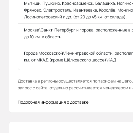
Мытищи, Пушкино, Красноармейск, Балашиха, Ногинск
Фряново, Электросталь, Ивантеевка, Королёв, Монино
Лосинопетровский и др. (от 20 до 45 км. от склада).
Москва\Санкт-Петербург и города, расположенные в
до 10 км. в область.
Города Московской\Ленинградской области, распола
км. от МКАД (кроме Щёлковского шоссе)\КАД
Доставка в регионы осуществляется по тарифам нашего д
запрос с сайта, отдельно рассчитывается менеджером и
Подробная информация о доставке