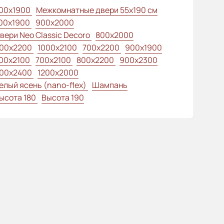
00x1900
Межкомнатные двери 55х190 см
00x1900
900x2000
вери Neo Classic Decoro
800x2000
00x2200
1000x2100
700x2200
900x1900
00x2100
700x2100
800x2200
900x2300
00x2400
1200x2000
елый ясень (nano-flex)
Шампань
ысота 180
Высота 190