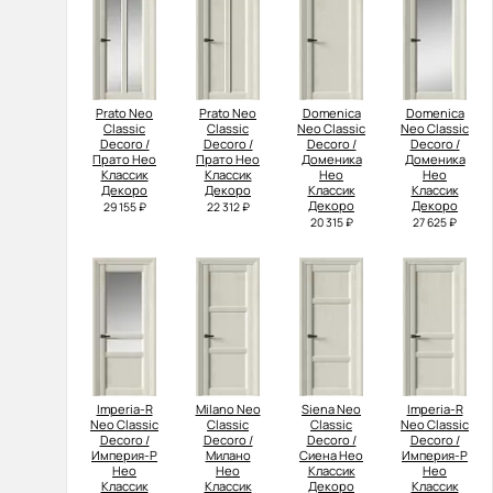
Prato Neo
Prato Neo
Domenica
Domenica
Classic
Classic
Neo Classic
Neo Classic
Decoro /
Decoro /
Decoro /
Decoro /
Прато Нео
Прато Нео
Доменика
Доменика
Классик
Классик
Нео
Нео
Декоро
Декоро
Классик
Классик
Декоро
Декоро
29 155 ₽
22 312 ₽
20 315 ₽
27 625 ₽
Imperia-R
Milano Neo
Siena Neo
Imperia-R
Neo Classic
Classic
Classic
Neo Classic
Decoro /
Decoro /
Decoro /
Decoro /
Империя-Р
Милано
Сиена Нео
Империя-Р
Нео
Нео
Классик
Нео
Классик
Классик
Декоро
Классик