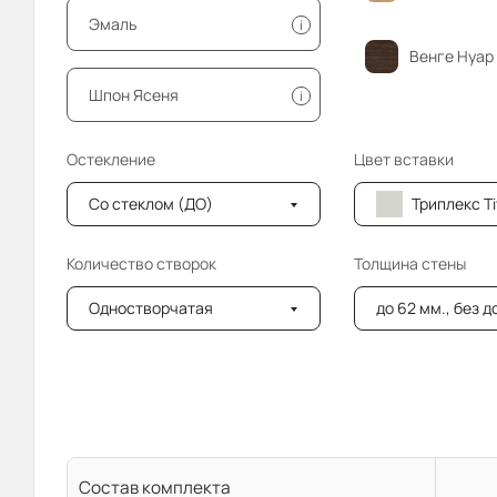
Эмаль
i
Венге Нуар
Шпон Ясеня
i
Остекление
Цвет вставки
Со стеклом (ДО)
Триплекс Tivoli прос
Количество створок
Толщина стены
Одностворчатая
до 62 мм., без 
Состав комплекта