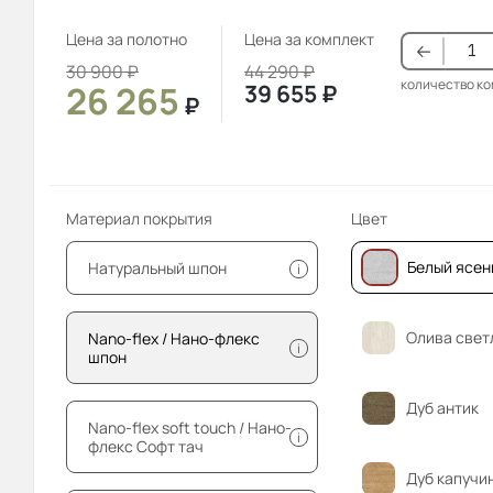
Цена за полотно
Цена за комплект
30 900
₽
44 290
₽
количество к
26 265
39 655
₽
₽
Материал покрытия
Цвет
Белый ясен
Натуральный шпон
i
Олива свет
Nano-flex / Нано-флекс
i
шпон
Дуб антик
Nano-flex soft touch / Нано-
i
флекс Софт тач
Дуб капучи