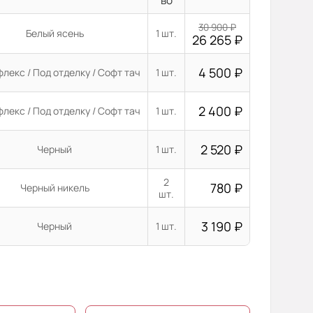
во
30 900
₽
Белый ясень
1 шт.
26 265
₽
4 500
₽
лекс / Под отделку / Софт тач
1 шт.
2 400
₽
лекс / Под отделку / Софт тач
1 шт.
2 520
₽
Черный
1 шт.
2
780
₽
Черный никель
шт.
3 190
₽
Черный
1 шт.