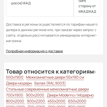
одну
шоссе)\КАД
сторону от
МКАД\КАД
Доставка в регионы осуществляется по тарифам нашего
дилера в данном регионе или, при заказе через запрос с
сайта, отдельно рассчитывается менеджером интернет-
магазина.
Подробная информация о доставке
Товар относится к категориям:
500x1900
Межкомнатные двери 55х190 см
Двери модерн
Белая (RAL 9003)
Стильные современные межкомнатные двери
700x1900
900x2000
Двери Moderno / Модерно
800x2000
900x2200
450x2000
650x2000
1000x2100
700x2200
900x1900
800x2100