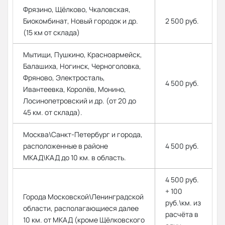
Фрязино, Щёлково, Чкаловская,
Биокомбинат, Новый городок и др.
2 500 руб.
(15 км от склада)
Мытищи, Пушкино, Красноармейск,
Балашиха, Ногинск, Черноголовка,
Фряново, Электросталь,
4 500 руб.
Ивантеевка, Королёв, Монино,
Лосинопетровский и др. (от 20 до
45 км. от склада).
Москва\Санкт-Петербург и города,
расположенные в районе
4 500 руб.
МКАД\КАД до 10 км. в область.
4 500 руб.
+ 100
Города Московской\Ленинградской
руб.\км. из
области, располагающиеся далее
расчёта в
10 км. от МКАД (кроме Щёлковского