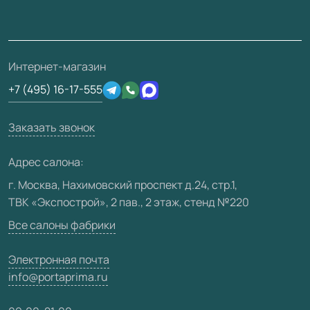
Монтаж
Накладки на дверь
Франшизам / дилерам
Контакты
Проекты
Ремонт дверей
Скачать материалы
О фабрике
Полезная информация
Подготовка проемов
3D-модели
Интернет-магазин
Сертификаты
Отзывы клиентов
+7 (495) 16-17-555
Производство
Техническая информация
Вакансии
Заказать звонок
Юридическая информация
Медиацентр
Адрес салона:
Видео
г. Москва, Нахимовский проспект д.24, стр.1,
ТВК «Экспострой», 2 пав., 2 этаж, стенд №220
Карта сайта
Все салоны фабрики
Электронная почта
info@portaprima.ru