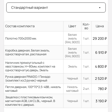
Стандартный вариант
Кол-
Состав комплекта
Цвет
Цена
во
Белая
29 200
₽
Полотно 700x2000 мм.
эмаль
1 шт.
(RAL 9003)
Белая
Коробка дверная, Белая эмаль,
6 910
₽
эмаль
1 шт.
одностворчатая, распашная
(RAL 9003)
Наличник прямоугольный с
4 800
₽
хвостовиком, H=80мм, комплект на
Эмаль
1 шт.
одностворчатую дверь, Эмаль
Ручка дверная PINADO / Пинадо
2 520
₽
Черный
1 шт.
(комплект из 2 ручек) черный
Петля дверная, 100*70*2,5-4ВВ , никель
Никель
780
₽
2 шт.
матовый
матовый
Защелка с пластиковым язычком,
3 190
₽
магнитная AGB, LM CL BL, черный. В
Черный
1 шт.
комплекте с дверью.