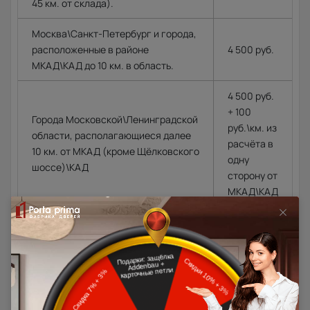
45 км. от склада).
Москва\Санкт-Петербург и города,
расположенные в районе
4 500 руб.
МКАД\КАД до 10 км. в область.
4 500 руб.
+ 100
Города Московской\Ленинградской
руб.\км. из
области, располагающиеся далее
расчёта в
10 км. от МКАД (кроме Щёлковского
одну
шоссе)\КАД
сторону от
МКАД\КАД
Доставка в регионы осуществляется по тарифам нашего
дилера в данном регионе или, при заказе через запрос с
сайта, отдельно рассчитывается менеджером интернет-
магазина.
Подробная информация о доставке