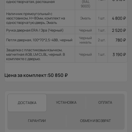
одностворчатая, распашная
(RAL
9003)
Наличник прямоугольный с
4 800
₽
хвостовиком, H=80мм, комплект на
Эмаль
1 шт.
одностворчатую дверь, Эмаль
2 520
₽
Ручка дверная ERA / Эра (Черный)
Черный
1 шт.
Черный
780
₽
Петля дверная, 100*70*2,5-4ВВ , черный
2 шт.
никель
Защелка с пластиковым язычком,
3 190
₽
магнитная AGB, LM CL BL, черный. В
Черный
1 шт.
комплекте с дверью.
Цена за комплект:
50 850
₽
УСТАНОВКА
ОПЛАТА
ДОСТАВКА
ГАРАНТИИ
ОБМЕН И ВОЗВРАТ