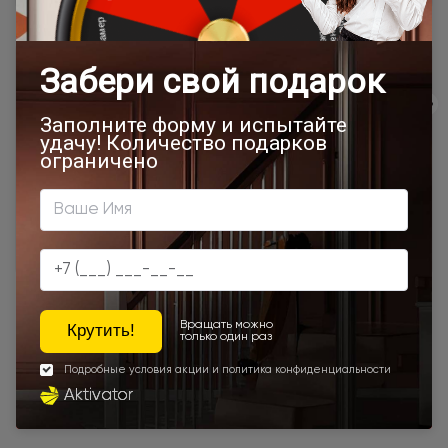
Товар относится к категориям:
500x1900
Межкомнатные двери 55х190 см
Двери модерн
Белая (RAL 9003)
Стильные современные межкомнатные двери
700x1900
900x2000
Двери Moderno / Модерно
800x2000
900x2200
450x2000
650x2000
1000x2100
700x2200
900x1900
800x2100
800x2200
900x2300
900x2400
1200x2000
Наши преимущества