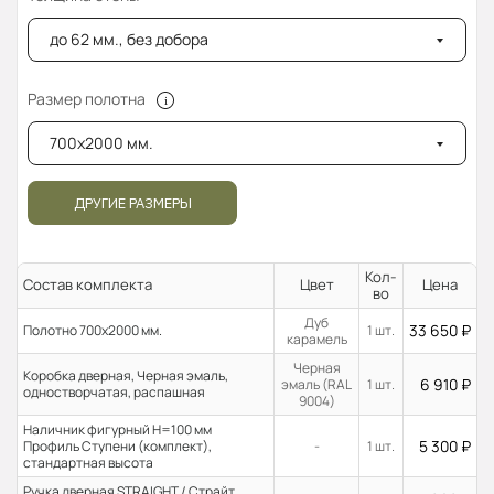
до 62 мм., без добора
Размер полотна
700x2000 мм.
ДРУГИЕ РАЗМЕРЫ
Кол-
Состав комплекта
Цвет
Цена
во
Дуб
33 650
₽
Полотно 700x2000 мм.
1 шт.
карамель
Черная
Коробка дверная, Черная эмаль,
6 910
₽
эмаль (RAL
1 шт.
одностворчатая, распашная
9004)
Наличник фигурный H=100 мм
5 300
₽
Профиль Ступени (комплект),
-
1 шт.
стандартная высота
Ручка дверная STRAIGHT / Страйт