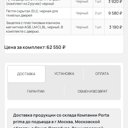
3 920
₽
Черный
1 шт.
(комплект из 2 ручек) черный
Петля скрытая (EU), черная для
9 580
₽
Черный
2 шт.
тяжёлых дверей
Защелка с пластиковым язычком,
3 190
₽
магнитная AGB, LM CL BL, черный. В
Черный
1 шт.
комплекте с дверью.
Цена за комплект:
62 550
₽
УСТАНОВКА
ОПЛАТА
ДОСТАВКА
ГАРАНТИИ
ОБМЕН И ВОЗВРАТ
Доставка продукции со склада Компании Porta
prima до подъезда в г.Москва, Московской