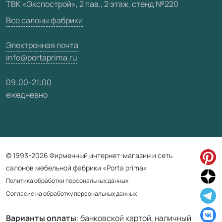
ТВК «Экспострой», 2 пав., 2 этаж, стенд №220
Карта сайта
Все салоны фабрики
Электронная почта
info@portaprima.ru
09:00-21:00
ежедневно
© 1993-2026 Фирменный интернет-магазин и сеть
салонов мебельной фабрики «Porta prima»
Политика обработки персональных данных
Согласие на обработку персональных данных
Варианты оплаты
: банковской картой, наличный