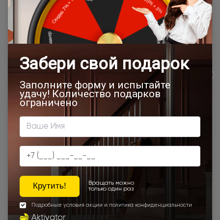
магазина.
Подробная информация о доставке
Товар относится к категориям:
500x1900
Межкомнатные двери 55х190 см
Двери модерн
Стильные современные межкомнатные двери
600x2000
700x1900
700x2000
900x2000
800х1950
800x2000
900x2200
600x1950
450x2000
650x2000
1000x2100
700x2200
Двери межкомнатные 1000х2000 мм
900x1900
800x2100
800x2200