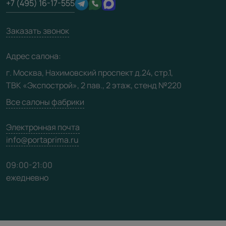
+7 (495) 16-17-555
Производство
Техническая информация
Вакансии
Заказать звонок
Юридическая информация
Медиацентр
Адрес салона:
Видео
г. Москва, Нахимовский проспект д.24, стр.1,
ТВК «Экспострой», 2 пав., 2 этаж, стенд №220
Карта сайта
Все салоны фабрики
Электронная почта
info@portaprima.ru
09:00-21:00
ежедневно