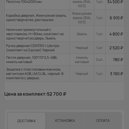
34 500
₽
Полотно 700x2000 мм.
эмаль (RAL
1 шт.
1013)
Жемчужная
Коробка дверная, Жемчужная эмаль,
6 910
₽
эмаль (RAL
1 шт.
одностворчатая, распашная
1013)
Наличник прямоугольный с
4 800
₽
хвостовиком, H=80мм, комплект на
Эмаль
1 шт.
одностворчатую дверь, Эмаль
Ручка дверная CENTRO / Центро
2 520
₽
Черный
1 шт.
(комплект из 2 ручек) Черный
Петля дверная, 100*70*2,5-4ВВ ,
Никель
780
₽
2 шт.
никель матовый
матовый
Защелка с пластиковым язычком,
3 190
₽
магнитная AGB, LM CL BL, черный. В
Черный
1 шт.
комплекте с дверью.
Цена за комплект:
52 700
₽
УСТАНОВКА
ОПЛАТА
ДОСТАВКА