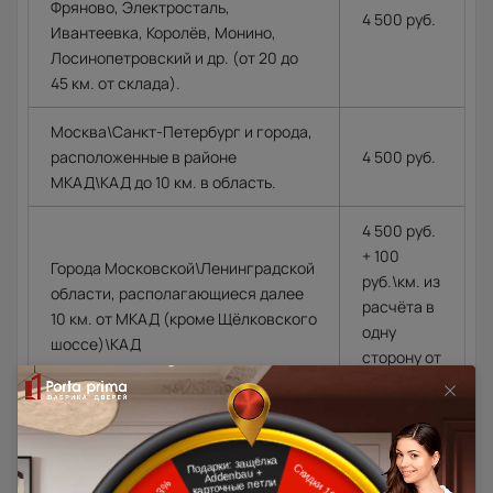
Фряново, Электросталь,
4 500 руб.
Ивантеевка, Королёв, Монино,
Лосинопетровский и др. (от 20 до
45 км. от склада).
Москва\Санкт-Петербург и города,
расположенные в районе
4 500 руб.
МКАД\КАД до 10 км. в область.
4 500 руб.
+ 100
Города Московской\Ленинградской
руб.\км. из
области, располагающиеся далее
расчёта в
10 км. от МКАД (кроме Щёлковского
одну
шоссе)\КАД
сторону от
МКАД\КАД
Доставка в регионы осуществляется по тарифам нашего
дилера в данном регионе или, при заказе через запрос с
сайта, отдельно рассчитывается менеджером интернет-