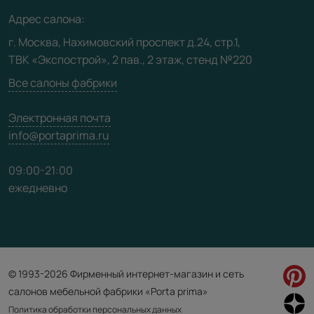
Медиацентр
Адрес салона:
Видео
г. Москва, Нахимовский проспект д.24, стр.1,
ТВК «Экспострой», 2 пав., 2 этаж, стенд №220
Карта сайта
Все салоны фабрики
Электронная почта
info@portaprima.ru
09:00-21:00
ежедневно
© 1993-2026 Фирменный интернет-магазин и сеть
салонов мебельной фабрики «Porta prima»
Политика обработки персональных данных