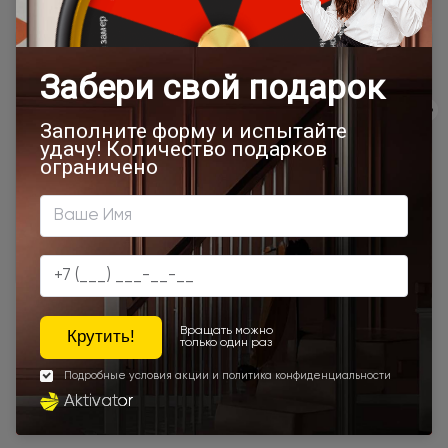
Товар относится к категориям:
500x1900
Межкомнатные двери 55х190 см
Двери модерн
Стильные современные межкомнатные двери
600x2000
700x1900
700x2000
900x2000
800х1950
800x2000
900x2200
600x1950
1000x2100
800x2400
700x2200
Двери межкомнатные 1000х2000 мм
900x1900
800x2100
800x2200
900x2300
Наши преимущества