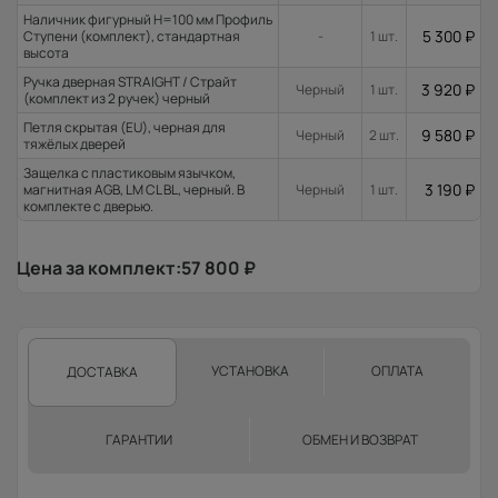
Наличник фигурный H=100 мм Профиль
5 300
₽
Ступени (комплект), стандартная
-
1 шт.
высота
Ручка дверная STRAIGHT / Страйт
3 920
₽
Черный
1 шт.
(комплект из 2 ручек) черный
Петля скрытая (EU), черная для
9 580
₽
Черный
2 шт.
тяжёлых дверей
Защелка с пластиковым язычком,
3 190
₽
магнитная AGB, LM CL BL, черный. В
Черный
1 шт.
комплекте с дверью.
Цена за комплект:
57 800
₽
УСТАНОВКА
ОПЛАТА
ДОСТАВКА
ГАРАНТИИ
ОБМЕН И ВОЗВРАТ