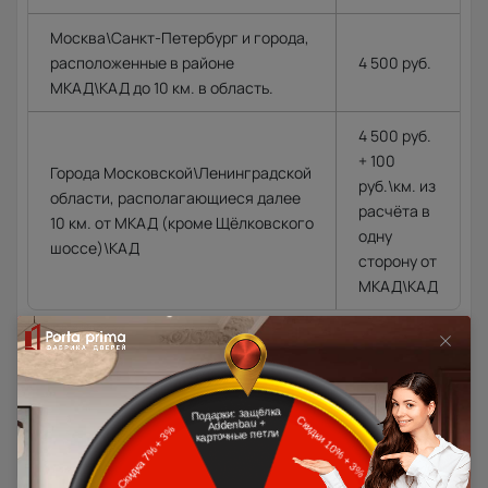
Москва\Санкт-Петербург и города,
расположенные в районе
4 500 руб.
МКАД\КАД до 10 км. в область.
4 500 руб.
+ 100
Города Московской\Ленинградской
руб.\км. из
области, располагающиеся далее
расчёта в
10 км. от МКАД (кроме Щёлковского
одну
шоссе)\КАД
сторону от
МКАД\КАД
Доставка в регионы осуществляется по тарифам нашего
дилера в данном регионе или, при заказе через запрос с
сайта, отдельно рассчитывается менеджером интернет-
магазина.
Подробная информация о доставке