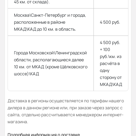
45 км. от склада).
Москва\Санкт-Петербург и города,
расположенные в районе
4 500 руб.
МКАД\КАД до 10 км. в область.
4 500 руб.
+ 100
Города Московской\Ленинградской
руб.\км. из
области, располагающиеся далее
расчёта в
10 км. от МКАД (кроме Щёлковского
одну
шоссе)\КАД
сторону от
МКАД\КАД
Доставка в регионы осуществляется по тарифам нашего
дилера в данном регионе или, при заказе через запрос с
сайта, отдельно рассчитывается менеджером интернет-
магазина.
Подробная информация о доставке