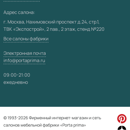
Медиацентр
Адрес салона:
Видео
г. Москва, Нахимовский проспект д.24, стр.1,
ТВК «Экспострой», 2 пав., 2 этаж, стенд №220
Карта сайта
Все салоны фабрики
Электронная почта
info@portaprima.ru
09:00-21:00
ежедневно
© 1993-2026 Фирменный интернет-магазин и сеть
салонов мебельной фабрики «Porta prima»