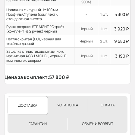
9004)
Наличник фигурный H=100 мм
5 300
₽
Профиль Ступени (комплект),
-
1 шт.
стандартная высота
Ручка дверная STRAIGHT / Страйт
3 920
₽
Черный
1 шт.
(комплект из 2 ручек) черный
Петля скрытая (EU), черная для
9 580
₽
Черный
2 шт.
тяжёлых дверей
Защелка с пластиковым язычком,
3 190
₽
магнитная AGB, LM CL BL, черный. В
Черный
1 шт.
комплекте с дверью.
Цена за комплект:
57 800
₽
УСТАНОВКА
ОПЛАТА
ДОСТАВКА
ГАРАНТИИ
ОБМЕН И ВОЗВРАТ