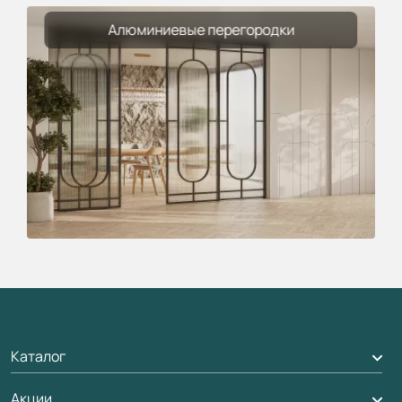
Алюминиевые перегородки
Каталог
Акции
Межкомнатные двери