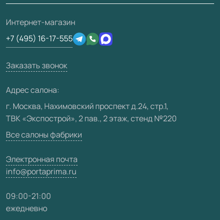
Скачать материалы
О фабрике
Полезная информация
Подготовка проемов
3D-модели
Интернет-магазин
Сертификаты
Отзывы клиентов
+7 (495) 16-17-555
Производство
Техническая информация
Вакансии
Заказать звонок
Юридическая информация
Медиацентр
Адрес салона:
Видео
г. Москва, Нахимовский проспект д.24, стр.1,
ТВК «Экспострой», 2 пав., 2 этаж, стенд №220
Карта сайта
Все салоны фабрики
Электронная почта
info@portaprima.ru
09:00-21:00
ежедневно