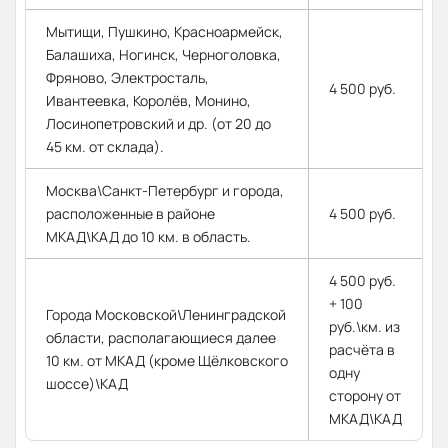
Мытищи, Пушкино, Красноармейск,
Балашиха, Ногинск, Черноголовка,
Фряново, Электросталь,
4 500 руб.
Ивантеевка, Королёв, Монино,
Лосинопетровский и др. (от 20 до
45 км. от склада).
Москва\Санкт-Петербург и города,
расположенные в районе
4 500 руб.
МКАД\КАД до 10 км. в область.
4 500 руб.
+ 100
Города Московской\Ленинградской
руб.\км. из
области, располагающиеся далее
расчёта в
10 км. от МКАД (кроме Щёлковского
одну
шоссе)\КАД
сторону от
МКАД\КАД