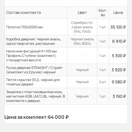
Кол-
Состав комплекта
Цвет
Цена
во
Серебристо-
35 100
₽
Полотно 700x2000 мм.
серая эмаль
1 шт.
(RAL 7045)
Коробка дверная, Черная эмаль,
Черная эмаль
6 910
₽
1 шт.
одностворчатая, распашная
(RAL 9004)
Наличник фигурный H=100 мм
5 300
₽
Профиль Ступени (комплект),
-
1 шт.
стандартная высота
Ручка дверная STRAIGHT / Страйт
3 920
₽
Черный
1 шт.
(комплект из 2 ручек) черный
Петля скрытая (EU), черная для
9 580
₽
Черный
2 шт.
тяжёлых дверей
Защелка с пластиковым язычком,
3 190
₽
магнитная AGB, LM CL BL, черный. В
Черный
1 шт.
комплекте с дверью.
Цена за комплект:
64 000
₽