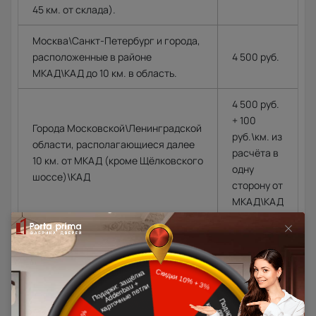
45 км. от склада).
Москва\Санкт-Петербург и города,
расположенные в районе
4 500 руб.
МКАД\КАД до 10 км. в область.
4 500 руб.
+ 100
Города Московской\Ленинградской
руб.\км. из
области, располагающиеся далее
расчёта в
10 км. от МКАД (кроме Щёлковского
одну
шоссе)\КАД
сторону от
МКАД\КАД
Доставка в регионы осуществляется по тарифам нашего
дилера в данном регионе или, при заказе через запрос с
сайта, отдельно рассчитывается менеджером интернет-
магазина.