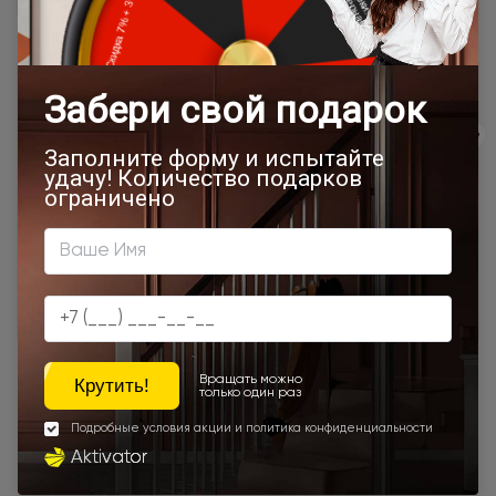
Подробная информация о доставке
Товар относится к категориям:
500x1900
Межкомнатные двери 55х190 см
Двери модерн
Стильные современные межкомнатные двери
600x2000
700x1900
700x2000
900x2000
800х1950
800x2000
900x2200
600x1950
1000x2100
800x2400
700x2200
Двери межкомнатные 1000х2000 мм
900x1900
800x2100
800x2200
900x2300
Наши преимущества