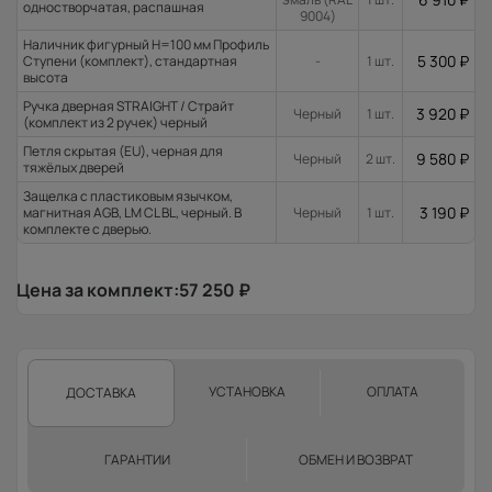
одностворчатая, распашная
9004)
Наличник фигурный H=100 мм Профиль
5 300
₽
Ступени (комплект), стандартная
-
1 шт.
высота
Ручка дверная STRAIGHT / Страйт
3 920
₽
Черный
1 шт.
(комплект из 2 ручек) черный
Петля скрытая (EU), черная для
9 580
₽
Черный
2 шт.
тяжёлых дверей
Защелка с пластиковым язычком,
3 190
₽
магнитная AGB, LM CL BL, черный. В
Черный
1 шт.
комплекте с дверью.
Цена за комплект:
57 250
₽
УСТАНОВКА
ОПЛАТА
ДОСТАВКА
ГАРАНТИИ
ОБМЕН И ВОЗВРАТ