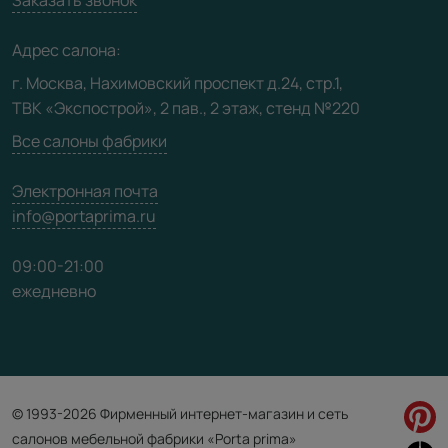
Юридическая информация
Медиацентр
Адрес салона:
Видео
г. Москва, Нахимовский проспект д.24, стр.1,
ТВК «Экспострой», 2 пав., 2 этаж, стенд №220
Карта сайта
Все салоны фабрики
Электронная почта
info@portaprima.ru
09:00-21:00
ежедневно
© 1993-2026 Фирменный интернет-магазин и сеть
салонов мебельной фабрики «Porta prima»