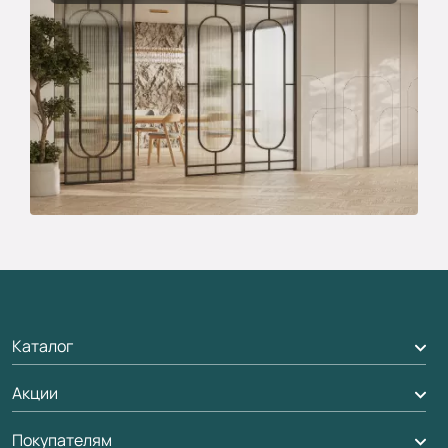
Каталог
Акции
Межкомнатные двери
Подбор двери
Покупателям
Акции компании