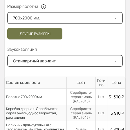
Размер полотна
700x2000 мм.
ДРУГИЕ РАЗМЕРЫ
Звукоизоляция
Стандартный вариант
Кол-
Состав комплекта
Цвет
Цена
во
Серебристо-
31 300
₽
Полотно 700x2000 мм.
серая эмаль
1 шт.
(RAL 7045)
Коробка дверная, Серебристо-
Серебристо-
6 910
₽
серая эмаль, одностворчатая,
серая эмаль
1 шт.
распашная
(RAL 7045)
Наличник прямоугольный с
4 800
₽
хвостовиком, H=80мм, комплект на
Эмаль
1 шт.