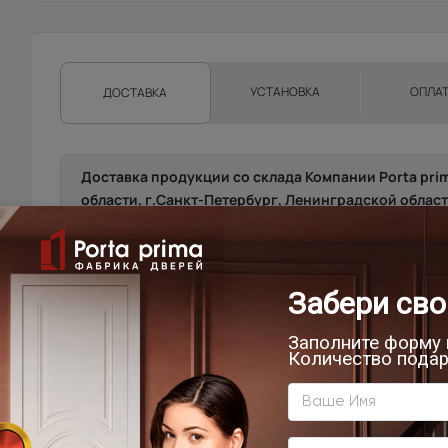
УСТАНОВКА
ОПЛА
ДОСТАВКА
Доставка продукции со склада Компании Porta pri
области, г.Санкт-Петербург, Ленинградской област
Техническую возможность подъема полотен определяе
осуществляет самостоятельно.
Фрязино, Щёлково, Чкаловская, Биокомбинат, Новый го
от склада)
Мытищи, Пушкино, Красноармейск, Балашиха, Ногинск
Фряново, Электросталь, Ивантеевка, Королёв, Монино
Лосинопетровский и др. (от 20 до 45 км. от склада).