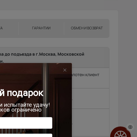
ТА
ГАРАНТИИ
ОБМЕН И ВОЗВРАТ
ma до подъезда в г.Москва, Московской
и.
т замерщик, без замера подъем полотен клиент
родок и др. (15 км
2 500 руб.
, Черноголовка,
,
4 500 руб.