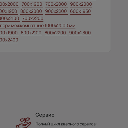
00x2000
700x1900
700x2000
900x2000
00х1950
800x2000
900x2200
600x1950
000x2100
700x2200
вери межкомнатные 1000х2000 мм
00x1900
800x2100
800x2200
900x2300
00x2400
Сервис
Полный цикл дверного сервиса: