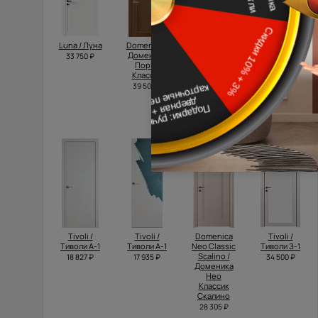
Luna / Луна
Domenica /
Domenica
Dinastia /
Доменика
Neo Classic
Династия
33 750 ₽
Порта
Decoro /
Порта
Классик
Доменика
Классик
Нео
39 500 ₽
24 400 ₽
Классик
Декоро
20 315 ₽
Tivoli /
Tivoli /
Domenica
Tivoli /
Тиволи А-1
Тиволи А-1
Neo Classic
Тиволи З-1
Scalino /
18 827 ₽
17 935 ₽
34 500 ₽
Доменика
Нео
Классик
Скалино
28 305 ₽