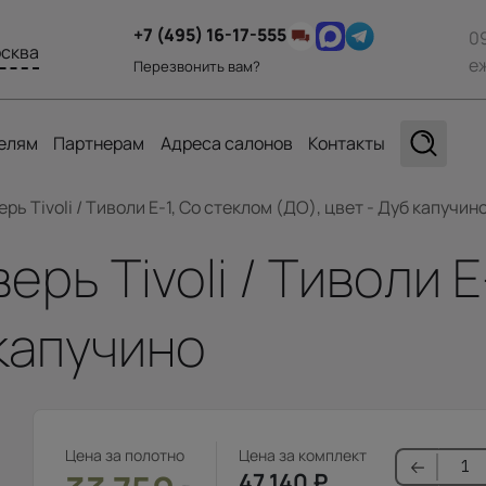
+7 (495) 16-17-555
0
сква
е
Перезвонить вам?
елям
Партнерам
Адреса салонов
Контакты
ь Tivoli / Тиволи Е-1, Со стеклом (ДО), цвет - Дуб капучин
рь Tivoli / Тиволи Е
 капучино
Цена за полотно
Цена за комплект
47 140
₽