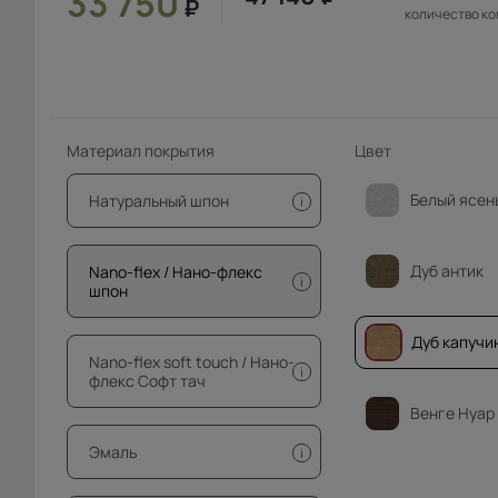
33 750
₽
количество к
Материал покрытия
Цвет
Белый ясен
Натуральный шпон
i
Дуб антик
Nano-flex / Нано-флекс
i
шпон
Дуб капучи
Nano-flex soft touch / Нано-
i
флекс Софт тач
Венге Нуар
Эмаль
i