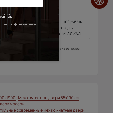
 районе МКАД\КАД
4 500 руб.
4 500 руб. + 100 руб.\км.
гающиеся далее 10
из расчёта в одну
сторону от МКАД\КАД
илера в данном регионе или, при заказе через
нтернет-магазина.
00x1900
Межкомнатные двери 55х190 см
вери модерн
тильные современные межкомнатные двери