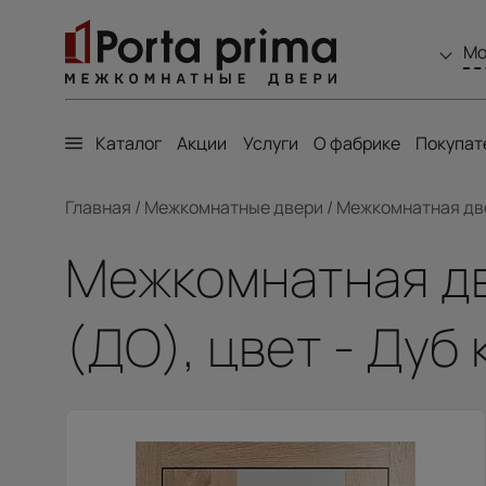
Мо
Каталог
Акции
Услуги
О фабрике
Покупат
Главная
/
Межкомнатные двери
/
Межкомнатная двер
Межкомнатная две
(ДО), цвет - Дуб