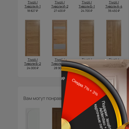
Tivoli /
Tivoli /
Tivoli /
Tivoli /
Тиволи А-1
Тиволи И-2
Тиволи Б-1
Тиволи А-4
18 827 ₽
27 400 ₽
24 700 ₽
36 450 ₽
Tivoli /
Tivoli /
Tivoli /
Tivoli /
Тиволи Б-2
Тиволи К-4
Тиволи Б-3
Тиволи В-1
24 000 ₽
28 900 ₽
23 400 ₽
24 700 ₽
Вам могут понравиться