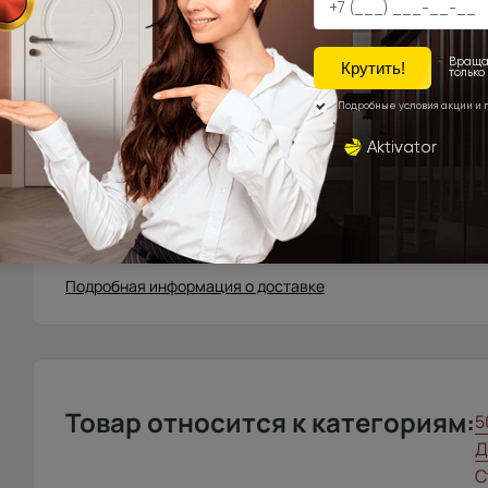
Москва\Санкт-Петербург и города, расположенные в
до 10 км. в область.
Города Московской\Ленинградской области, распола
км. от МКАД (кроме Щёлковского шоссе)\КАД
Доставка в регионы осуществляется по тарифам нашего д
запрос с сайта, отдельно рассчитывается менеджером и
Подробная информация о доставке
Товар относится к категориям:
5
Д
С