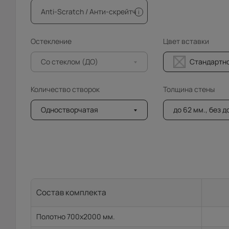
Апti-Sсrаtсh / Анти-скрейтч
i
Остекление
Цвет вставки
Со стеклом (ДО)
Стандартн
Количество створок
Толщина стены
Одностворчатая
до 62 мм., без 
Состав комплекта
Полотно 700x2000 мм.