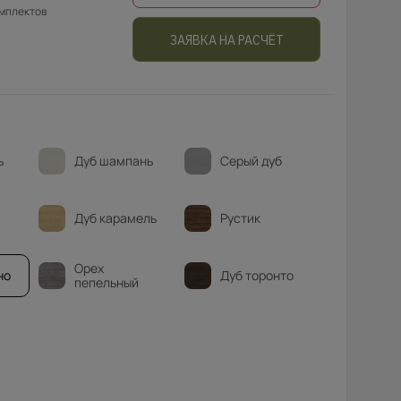
омплектов
ЗАЯВКА НА РАСЧЁТ
ь
Дуб шампань
Серый дуб
Дуб карамель
Рустик
Орех
но
Дуб торонто
пепельный