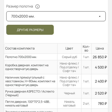
Размер полотна
700x2000 мм.
ДРУГИЕ РАЗМЕРЫ
Кол-
Состав комплекта
Цвет
Цена
во
26 850
₽
Полотно 700x2000 мм.
Серый дуб
1 шт.
Нано-флекс /
Коробка дверная. комплект на
4 500
₽
Под отделку /
1 шт.
одностворчатую дверь
Софт тач
Наличник прямоугольный с
Нано-флекс /
2 400
₽
хвостовиком, H=80мм, комплект на
Под отделку /
1 шт.
одностворчатую дверь
Софт тач
Ручка дверная ASPECTO / Аспекто
2 520
₽
Черный
1 шт.
(Черный)
Петля дверная, 100*70*2,5-4ВВ ,
Никель
780
₽
2 шт.
никель матовый
матовый
Защелка с пластиковым язычком,