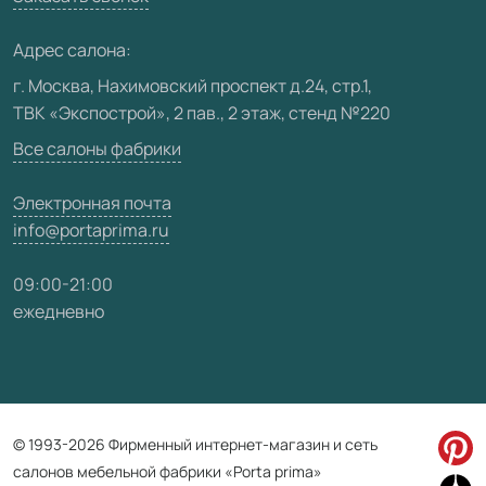
Медиацентр
Адрес салона:
Видео
г. Москва, Нахимовский проспект д.24, стр.1,
ТВК «Экспострой», 2 пав., 2 этаж, стенд №220
Карта сайта
Все салоны фабрики
Электронная почта
info@portaprima.ru
09:00-21:00
ежедневно
© 1993-2026 Фирменный интернет-магазин и сеть
салонов мебельной фабрики «Porta prima»