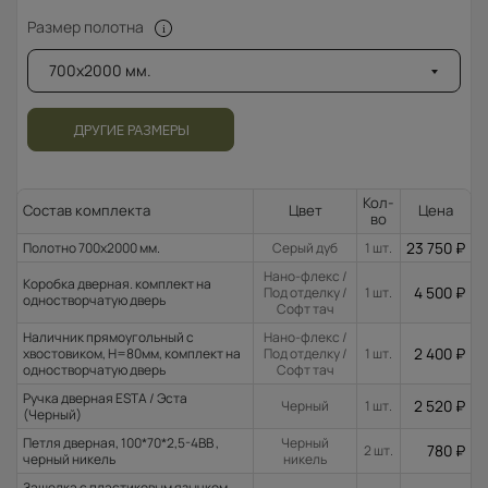
Размер полотна
700x2000 мм.
ДРУГИЕ РАЗМЕРЫ
Кол-
Состав комплекта
Цвет
Цена
во
23 750
₽
Полотно 700x2000 мм.
Серый дуб
1 шт.
Нано-флекс /
Коробка дверная. комплект на
4 500
₽
Под отделку /
1 шт.
одностворчатую дверь
Софт тач
Наличник прямоугольный с
Нано-флекс /
2 400
₽
хвостовиком, H=80мм, комплект на
Под отделку /
1 шт.
одностворчатую дверь
Софт тач
Ручка дверная ESTA / Эста
2 520
₽
Черный
1 шт.
(Черный)
Петля дверная, 100*70*2,5-4ВВ ,
Черный
780
₽
2 шт.
черный никель
никель
Защелка с пластиковым язычком,