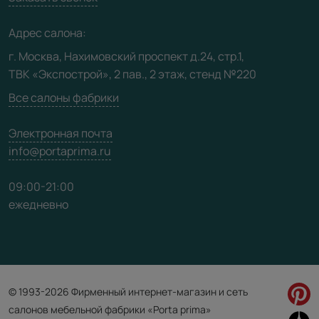
Медиацентр
Адрес салона:
Видео
г. Москва, Нахимовский проспект д.24, стр.1,
ТВК «Экспострой», 2 пав., 2 этаж, стенд №220
Карта сайта
Все салоны фабрики
Электронная почта
info@portaprima.ru
09:00-21:00
ежедневно
© 1993-2026 Фирменный интернет-магазин и сеть
салонов мебельной фабрики «Porta prima»