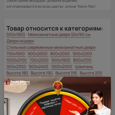
собой одним аккордом дизайна моделей,
изготавливаются во всех цветах шпона "Nano-flex".
Товар относится к категориям:
500x1900
Межкомнатные двери 55х190 см
Двери модерн
Стильные современные межкомнатные двери
700x1900
900x2000
800x2000
900x2200
1000x2100
700x2200
900x1900
800x2100
900x2300
900x2400
1200x2000
Шампань
Высота 180
Высота 190
Высота 195
Высота 205
Наши преимущества