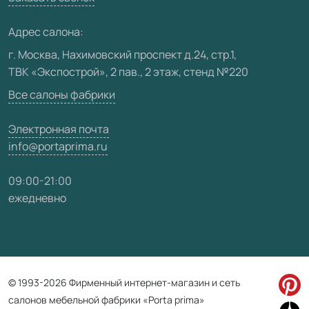
Медиацентр
Адрес салона:
Видео
г. Москва, Нахимовский проспект д.24, стр.1,
ТВК «Экспострой», 2 пав., 2 этаж, стенд №220
Карта сайта
Все салоны фабрики
Электронная почта
info@portaprima.ru
09:00-21:00
ежедневно
© 1993-2026 Фирменный интернет-магазин и сеть
салонов мебельной фабрики «Porta prima»