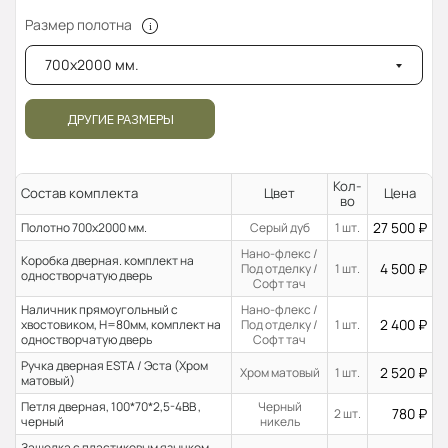
Размер полотна
700x2000 мм.
ДРУГИЕ РАЗМЕРЫ
Кол-
Состав комплекта
Цвет
Цена
во
27 500
₽
Полотно 700x2000 мм.
Серый дуб
1 шт.
Нано-флекс /
Коробка дверная. комплект на
4 500
₽
Под отделку /
1 шт.
одностворчатую дверь
Софт тач
Наличник прямоугольный с
Нано-флекс /
2 400
₽
хвостовиком, H=80мм, комплект на
Под отделку /
1 шт.
одностворчатую дверь
Софт тач
Ручка дверная ESTA / Эста (Хром
2 520
₽
Хром матовый
1 шт.
матовый)
Петля дверная, 100*70*2,5-4ВВ ,
Черный
780
₽
2 шт.
черный
никель
Защелка с пластиковым язычком,