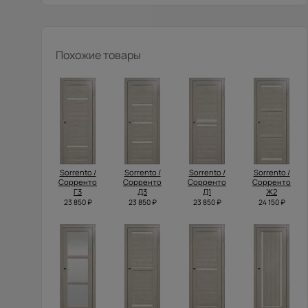
Похожие товары
Sorrento /
Sorrento /
Sorrento /
Sorrento /
Сорренто
Сорренто
Сорренто
Сорренто
Г3
Д3
Д1
Ж2
23 850 ₽
23 850 ₽
23 850 ₽
24 150 ₽