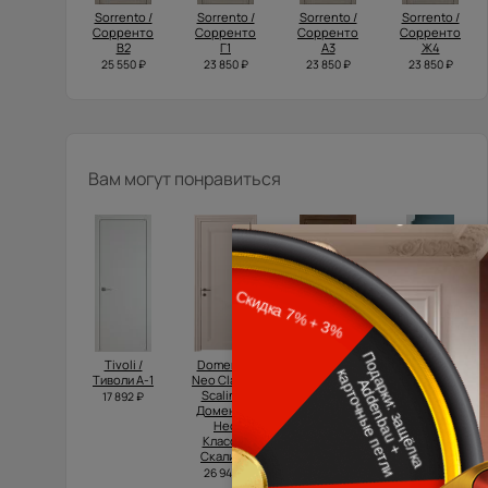
Sorrento /
Sorrento /
Sorrento /
Sorrento /
Сорренто
Сорренто
Сорренто
Сорренто
В2
Г1
А3
Ж4
25 550 ₽
23 850 ₽
23 850 ₽
23 850 ₽
Вам могут понравиться
Tivoli /
Domenica
Domenica /
Tivoli /
Тиволи А-1
Neo Classic
Доменика
Тиволи А-1
Scalino /
Порта
17 892 ₽
17 042 ₽
Доменика
Классик
Нео
37 600 ₽
Классик
Скалино
26 945 ₽