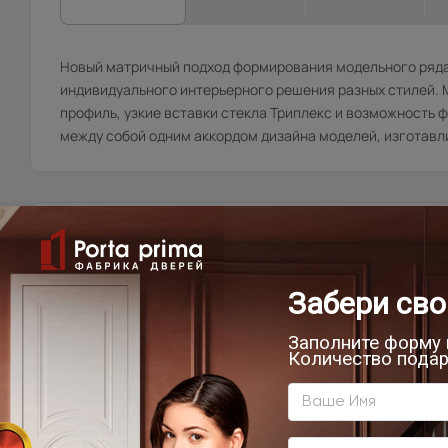
Новый матричный подход формирования модельного ряда
индивидуального интерьерного решения разных стилей.
профиль, узкие вставки стекла Триплекс и возможность ф
между собой одним аккордом дизайна моделей, изготавли
Товар относится к категориям:
5
Д
С
7
1
9
В
В