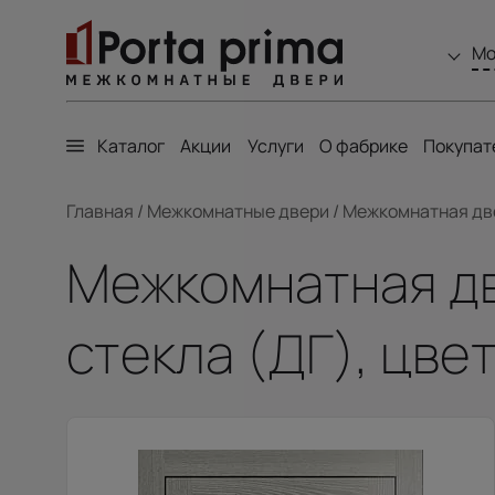
Мо
Каталог
Акции
Услуги
О фабрике
Покупат
Главная
/
Межкомнатные двери
/
Межкомнатная двер
Межкомнатная две
стекла (ДГ), цве