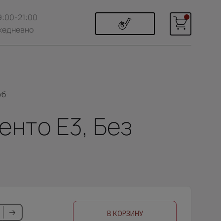
9:00-21:00
жедневно
уб
енто Е3, Без
В КОРЗИНУ