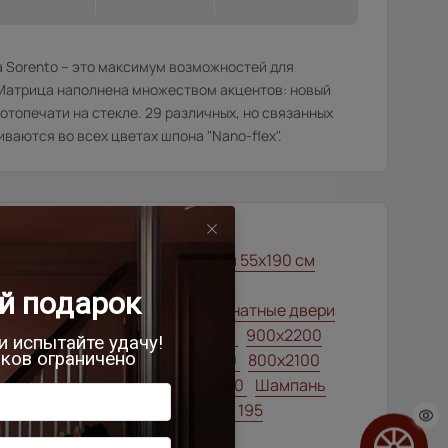
 Sorento – это максимум возможностей для
 Матрица наполнена множеством акцентов: новый
отопечати на стекле. 29 различных, но связанных
ваются во всех цветах шпона "Nano-flex".
00x1900
Межкомнатные двери 55х190 см
вери модерн
тильные современные межкомнатные двери
00x1900
900x2000
800x2000
900x2200
000x2100
700x2200
900x1900
800x2100
00x2300
900x2400
1200x2000
Шампань
ысота 180
Высота 190
Высота 195
ысота 205