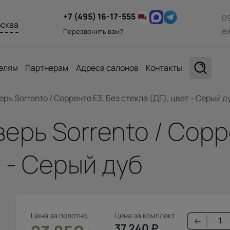
+7 (495) 16-17-555
0
сква
е
Перезвонить вам?
елям
Партнерам
Адреса салонов
Контакты
ь Sorrento / Сорренто Е3, Без стекла (ДГ), цвет - Серый д
рь Sorrento / Сорр
т - Серый дуб
Цена за полотно
Цена за комплект
37 240
₽