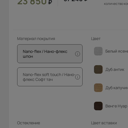
23 850
₽
количество к
Материал покрытия
Цвет
Белый ясен
Nano-flex / Нано-флекс
i
шпон
Дуб антик
Nano-flex soft touch / Нано-
i
флекс Софт тач
Дуб капучи
Венге Нуар
Остекление
Цвет вставки