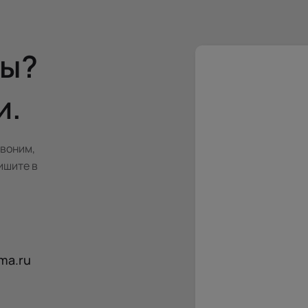
сы?
и.
звоним,
ишите в
ma.ru