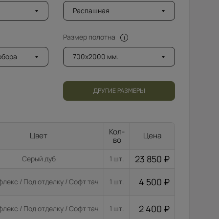
Распашная
Размер полотна
добора
700x2000 мм.
ДРУГИЕ РАЗМЕРЫ
Кол-
Цвет
Цена
во
23 850
₽
Серый дуб
1 шт.
4 500
₽
лекс / Под отделку / Софт тач
1 шт.
2 400
₽
лекс / Под отделку / Софт тач
1 шт.