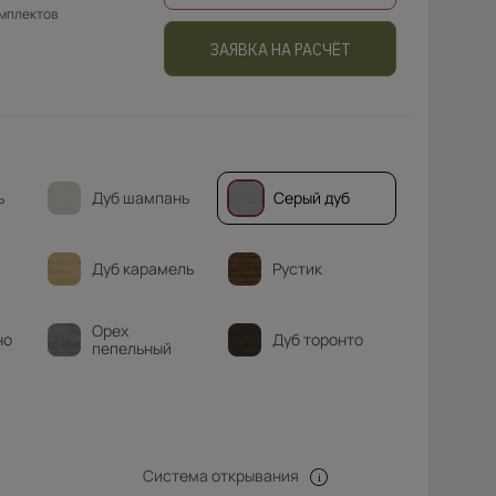
омплектов
ЗАЯВКА НА РАСЧЁТ
ь
Дуб шампань
Серый дуб
Дуб карамель
Рустик
Орех
но
Дуб торонто
пепельный
Система открывания