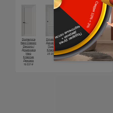
Domenica
Dinastia /
Tivoli /
Luna / Луна
Neo Classic
Династия
Тиволи З-1
32 100 ₽
Decoro /
Порта
32 850 ₽
Доменика
Классик
Нео
23 200 ₽
Классик
Декоро
19 337 ₽