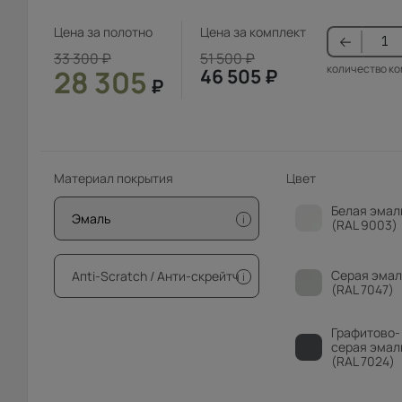
Цена за полотно
Цена за комплект
33 300
₽
51 500
₽
количество к
28 305
46 505
₽
₽
Материал покрытия
Цвет
Белая эмал
Эмаль
i
(RAL 9003)
Серая эмал
Апti-Sсrаtсh / Анти-скрейтч
i
(RAL 7047)
Графитово-
серая эмал
(RAL 7024)