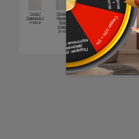
Tivoli /
Dinastia /
Domenica
Tivoli /
Тиволи А-1
Династия
Neo Classic
Тиволи А-1
Порта
Scalino /
17 935 ₽
18 827 ₽
Классик
Доменика
Нео
24 400 ₽
Классик
Скалино
28 305 ₽