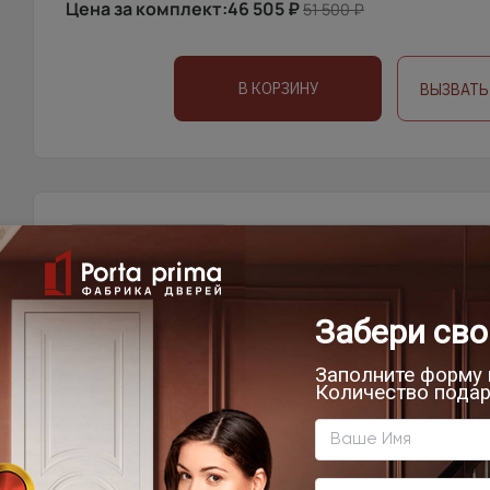
Цена за комплект:
46 505
₽
51 500
₽
В КОРЗИНУ
ВЫЗВАТЬ
УСТАНОВКА
ОПЛА
ДОСТАВКА
Доставка продукции со склада Компании Porta pri
области, г.Санкт-Петербург, Ленинградской област
Техническую возможность подъема полотен определяе
осуществляет самостоятельно.