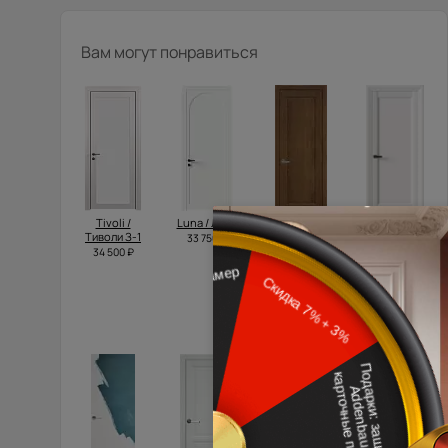
Вам могут понравиться
Tivoli /
Luna / Луна
Domenica /
Domenica
Тиволи З-1
Доменика
Neo Classic
33 750 ₽
Порта
Decoro /
34 500 ₽
Классик
Доменика
Нео
39 500 ₽
Классик
Декоро
20 315 ₽