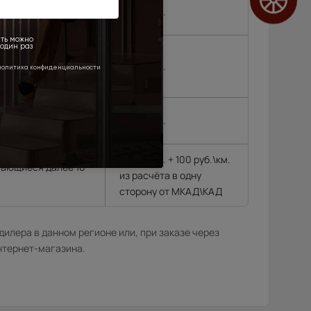
родок и др. (15 км
2 500 руб.
, Черноголовка,
,
4 500 руб.
 районе МКАД\КАД
4 500 руб.
4 500 руб. + 100 руб.\км.
гающиеся далее 10
из расчёта в одну
сторону от МКАД\КАД
илера в данном регионе или, при заказе через
нтернет-магазина.