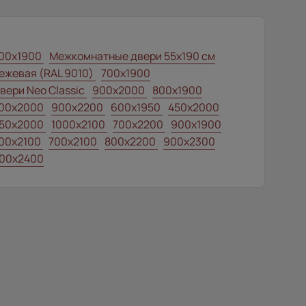
00x1900
Межкомнатные двери 55х190 см
ежевая (RAL 9010)
700x1900
вери Neo Classic
900x2000
800х1900
00x2000
900x2200
600x1950
450x2000
50x2000
1000x2100
700x2200
900x1900
00x2100
700x2100
800x2200
900x2300
00x2400