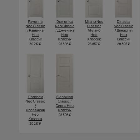
Ravenna
Domenica
Milano Neo
Dinastia
Neo Classic
Neo Classic
Classic /
Neo Classic
/ Равенна
/ Доменика
Милано
/ Династия
Нео
Нео
Нео
Нео
Классик
Классик
Классик
Классик
30 217 ₽
28 305 ₽
28 857 ₽
28 305 ₽
Florencia
Siena Neo
Neo Classic
Classic /
/
Сиена Нео
Флоренсия
Классик
Нео
28 305 ₽
Классик
30 217 ₽