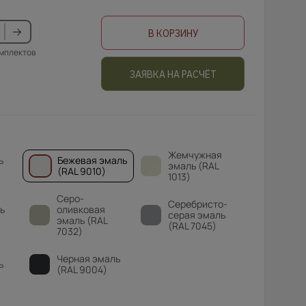
В КОРЗИНУ
омплектов
ЗАЯВКА НА РАСЧЁТ
Жемчужная
ь
Бежевая эмаль
эмаль (RAL
(RAL 9010)
1013)
Серо-
Серебристо-
ь
оливковая
серая эмаль
эмаль (RAL
(RAL 7045)
7032)
Черная эмаль
ь
(RAL 9004)