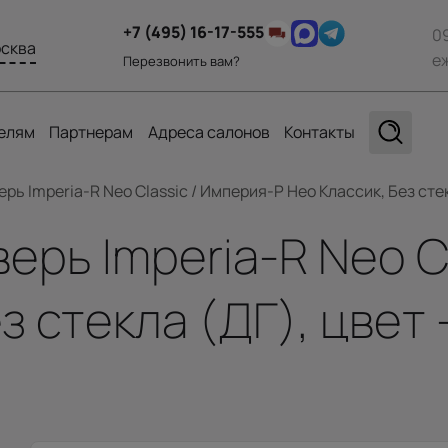
+7 (495) 16-17-555
0
сква
е
Перезвонить вам?
елям
Партнерам
Адреса салонов
Контакты
ь Imperia-R Neo Classic / Империя-Р Нео Классик, Без стек
рь Imperia-R Neo Cl
ез стекла (ДГ), цвет