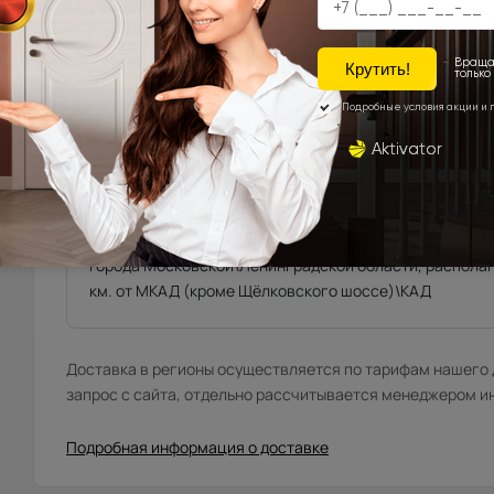
Фрязино, Щёлково, Чкаловская, Биокомбинат, Новый го
от склада)
Мытищи, Пушкино, Красноармейск, Балашиха, Ногинск
Фряново, Электросталь, Ивантеевка, Королёв, Монино
Лосинопетровский и др. (от 20 до 45 км. от склада).
Москва\Санкт-Петербург и города, расположенные в
до 10 км. в область.
Города Московской\Ленинградской области, распола
км. от МКАД (кроме Щёлковского шоссе)\КАД
Доставка в регионы осуществляется по тарифам нашего д
запрос с сайта, отдельно рассчитывается менеджером и
Подробная информация о доставке