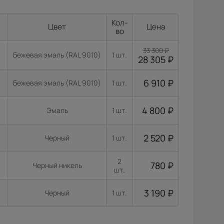
Кол-
Цвет
Цена
во
33 300
₽
Бежевая эмаль (RAL 9010)
1 шт.
28 305
₽
6 910
₽
Бежевая эмаль (RAL 9010)
1 шт.
4 800
₽
Эмаль
1 шт.
2 520
₽
Черный
1 шт.
2
780
₽
Черный никель
шт.
3 190
₽
Черный
1 шт.