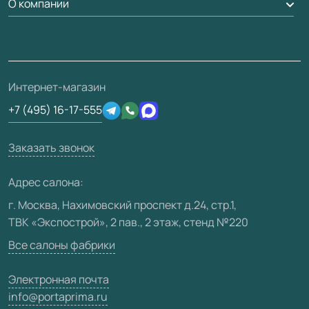
О компании
Погонаж
Дизайнерам / архитекторам
Вопрос-ответ
Монтаж
Накладки на дверь
Франшизам / дилерам
Контакты
Проекты
Ремонт дверей
Скачать материалы
О фабрике
Полезная информация
Подготовка проемов
3D-модели
Интернет-магазин
Сертификаты
Отзывы клиентов
+7 (495) 16-17-555
Производство
Техническая информация
Вакансии
Заказать звонок
Юридическая информация
Медиацентр
Адрес салона:
Видео
г. Москва, Нахимовский проспект д.24, стр.1,
ТВК «Экспострой», 2 пав., 2 этаж, стенд №220
Карта сайта
Все салоны фабрики
Электронная почта
info@portaprima.ru