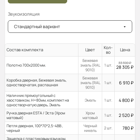
Звукоизоляция
Стандартный вариант
Кол-
Состав комплекта
Цвет
Цена
во
Бежевая
33 300
₽
Полотно 700x2000 мм.
эмаль (RAL
1 шт.
28 305
₽
9010)
Бежевая
Коробка дверная, Бежевая эмаль,
6 910
₽
эмаль (RAL
1 шт.
одностворчатая, распашная
9010)
Наличник прямоугольный с
4 800
₽
хвостовиком, H=80мм, комплект на
Эмаль
1 шт.
одностворчатую дверь, Эмаль
Ручка дверная ESTA / Эста (Хром
Хром
2 520
₽
1 шт.
матовый)
матовый
Петля дверная, 100*70*2,5-4ВВ ,
Черный
780
₽
2 шт.
черный
никель
Защелка с пластиковым язычком,