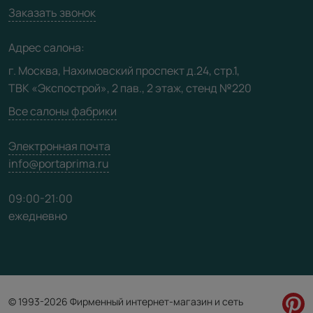
Вакансии
Заказать звонок
Юридическая информация
Медиацентр
Адрес салона:
Видео
г. Москва, Нахимовский проспект д.24, стр.1,
ТВК «Экспострой», 2 пав., 2 этаж, стенд №220
Карта сайта
Все салоны фабрики
Электронная почта
info@portaprima.ru
09:00-21:00
ежедневно
© 1993-2026 Фирменный интернет-магазин и сеть