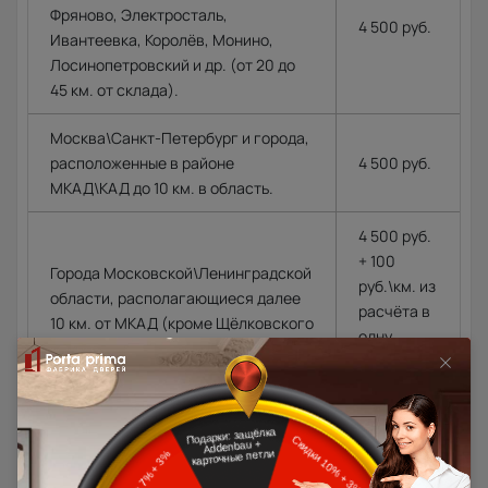
Фряново, Электросталь,
4 500 руб.
Ивантеевка, Королёв, Монино,
Лосинопетровский и др. (от 20 до
45 км. от склада).
Москва\Санкт-Петербург и города,
расположенные в районе
4 500 руб.
МКАД\КАД до 10 км. в область.
4 500 руб.
+ 100
Города Московской\Ленинградской
руб.\км. из
области, располагающиеся далее
расчёта в
10 км. от МКАД (кроме Щёлковского
одну
шоссе)\КАД
сторону от
МКАД\КАД
Доставка в регионы осуществляется по тарифам нашего
дилера в данном регионе или, при заказе через запрос с