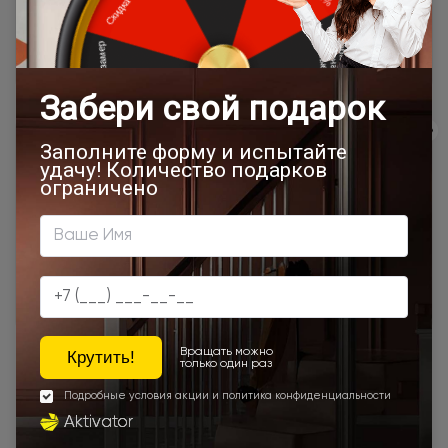
сайта, отдельно рассчитывается менеджером интернет-
магазина.
Подробная информация о доставке
Товар относится к категориям:
500x1900
Межкомнатные двери 55х190 см
700x1900
900x2000
Двери Neo Classic Decoro
800x2000
900x2200
1000x2100
700x2200
900x1900
800x2100
700x2100
800x2200
900x2300
900x2400
1200x2000
Шампань
Высота 180
Высота 190
Высота 195
Наши преимущества