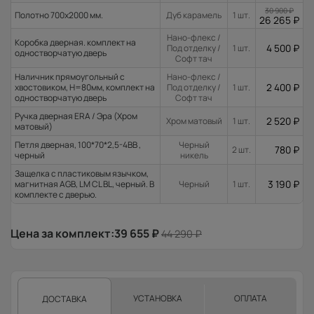
30 900
₽
Полотно 700x2000 мм.
Дуб карамель
1 шт.
26 265
₽
Нано-флекс /
Коробка дверная. комплект на
4 500
₽
Под отделку /
1 шт.
одностворчатую дверь
Софт тач
Наличник прямоугольный с
Нано-флекс /
2 400
₽
хвостовиком, H=80мм, комплект на
Под отделку /
1 шт.
одностворчатую дверь
Софт тач
Ручка дверная ERA / Эра (Хром
2 520
₽
Хром матовый
1 шт.
матовый)
Петля дверная, 100*70*2,5-4ВВ ,
Черный
780
₽
2 шт.
черный
никель
Защелка с пластиковым язычком,
3 190
₽
магнитная AGB, LM CL BL, черный. В
Черный
1 шт.
комплекте с дверью.
Цена за комплект:
39 655
₽
44 290
₽
УСТАНОВКА
ОПЛАТА
ДОСТАВКА