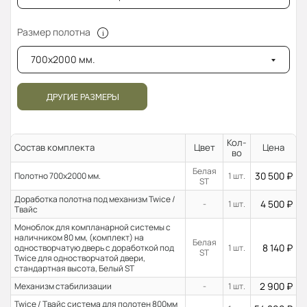
Размер полотна
700x2000 мм.
ДРУГИЕ РАЗМЕРЫ
Кол-
Состав комплекта
Цвет
Цена
во
Белая
30 500
₽
Полотно 700x2000 мм.
1 шт.
ST
Доработка полотна под механизм Twice /
4 500
₽
-
1 шт.
Твайс
Моноблок для компланарной системы с
наличником 80 мм, (комплект) на
Белая
8 140
₽
одностворчатую дверь с доработкой под
1 шт.
ST
Twice для одностворчатой двери,
стандартная высота, Белый ST
2 900
₽
Механизм стабилизации
-
1 шт.
Twice / Твайс система для полотен 800мм