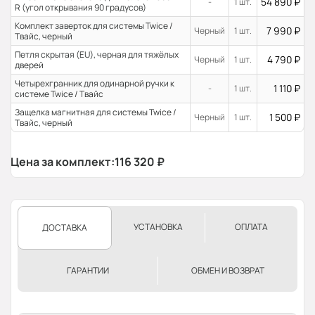
54 890
₽
-
1 шт.
R (угол открывания 90 градусов)
Комплект заверток для системы Twice /
7 990
₽
Черный
1 шт.
Твайс, черный
Петля скрытая (EU), черная для тяжёлых
4 790
₽
Черный
1 шт.
дверей
Четырехгранник для одинарной ручки к
1 110
₽
-
1 шт.
системе Twice / Твайс
Защелка магнитная для системы Twice /
1 500
₽
Черный
1 шт.
Твайс, черный
Цена за комплект:
116 320
₽
УСТАНОВКА
ОПЛАТА
ДОСТАВКА
ГАРАНТИИ
ОБМЕН И ВОЗВРАТ