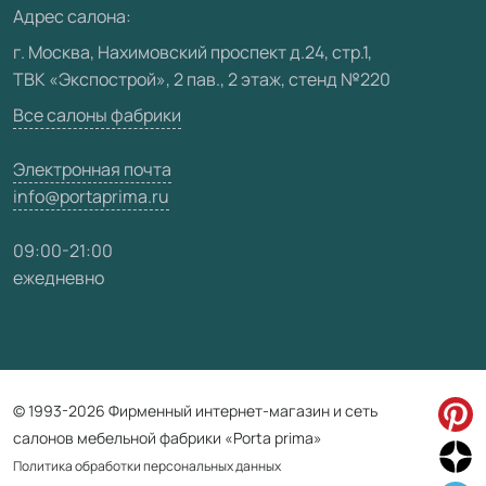
Адрес салона:
Видео
г. Москва, Нахимовский проспект д.24, стр.1,
ТВК «Экспострой», 2 пав., 2 этаж, стенд №220
Карта сайта
Все салоны фабрики
Электронная почта
info@portaprima.ru
09:00-21:00
ежедневно
© 1993-2026 Фирменный интернет-магазин и сеть
салонов мебельной фабрики «Porta prima»
Политика обработки персональных данных