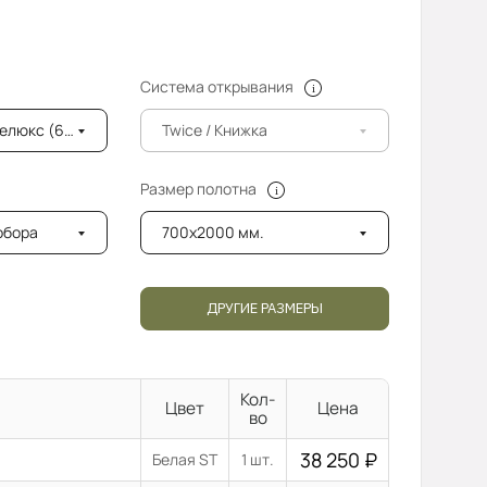
Система открывания
6мм) с фацетом
Twice / Книжка
Размер полотна
добора
700x2000 мм.
ДРУГИЕ РАЗМЕРЫ
Кол-
Цвет
Цена
во
38 250
₽
Белая ST
1 шт.