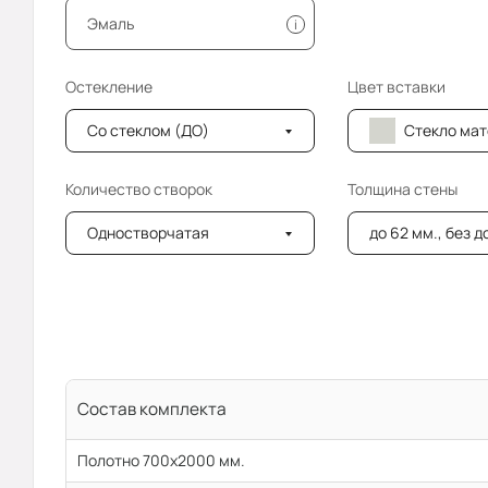
Эмаль
i
Остекление
Цвет вставки
Со стеклом (ДО)
Стекло мателюкс (
Количество створок
Толщина стены
Одностворчатая
до 62 мм., без 
Состав комплекта
Полотно 700x2000 мм.