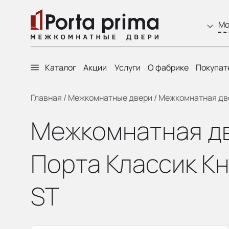
Мо
Каталог
Акции
Услуги
О фабрике
Покупат
Главная
/
Межкомнатные двери
/
Межкомнатная двер
Межкомнатная две
Порта Классик Кн
ST