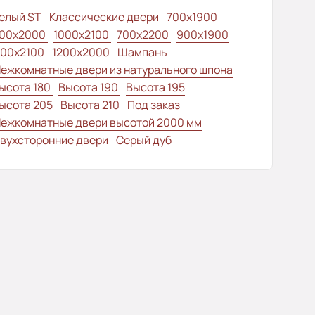
елый ST
Классические двери
700x1900
00x2000
1000x2100
700x2200
900x1900
100x2100
1200x2000
Шампань
ежкомнатные двери из натурального шпона
ысота 180
Высота 190
Высота 195
ысота 205
Высота 210
Под заказ
ежкомнатные двери высотой 2000 мм
вухсторонние двери
Серый дуб