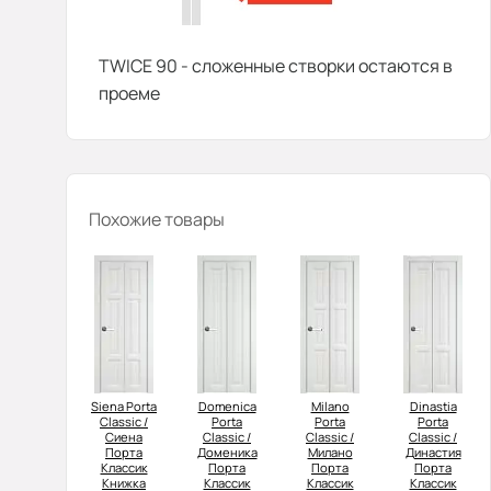
TWICE 90 - сложенные створки остаются в
проеме
Похожие товары
Siena Porta
Domenica
Milano
Dinastia
Classic /
Porta
Porta
Porta
Сиена
Classic /
Classic /
Classic /
Порта
Доменика
Милано
Династия
Классик
Порта
Порта
Порта
Книжка
Классик
Классик
Классик