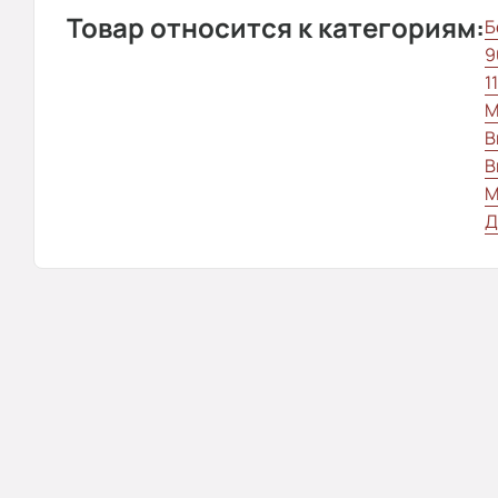
Товар относится к категориям:
Б
9
1
М
В
В
М
Д