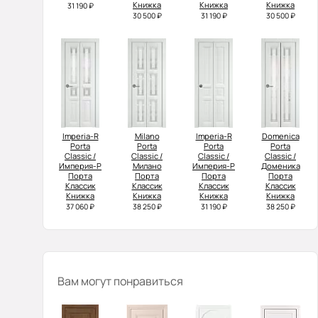
Книжка
Книжка
Книжка
31 190 ₽
30 500 ₽
31 190 ₽
30 500 ₽
Imperia-R
Milano
Imperia-R
Domenica
Porta
Porta
Porta
Porta
Classic /
Classic /
Classic /
Classic /
Империя-Р
Милано
Империя-Р
Доменика
Порта
Порта
Порта
Порта
Классик
Классик
Классик
Классик
Книжка
Книжка
Книжка
Книжка
37 060 ₽
38 250 ₽
31 190 ₽
38 250 ₽
Вам могут понравиться