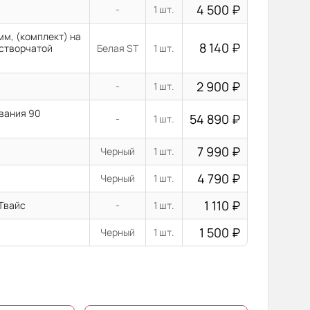
4 500
₽
-
1 шт.
м, (комплект) на
8 140
₽
остворчатой
Белая ST
1 шт.
2 900
₽
-
1 шт.
ывания 90
54 890
₽
-
1 шт.
7 990
₽
Черный
1 шт.
4 790
₽
Черный
1 шт.
1 110
₽
 Твайс
-
1 шт.
1 500
₽
Черный
1 шт.