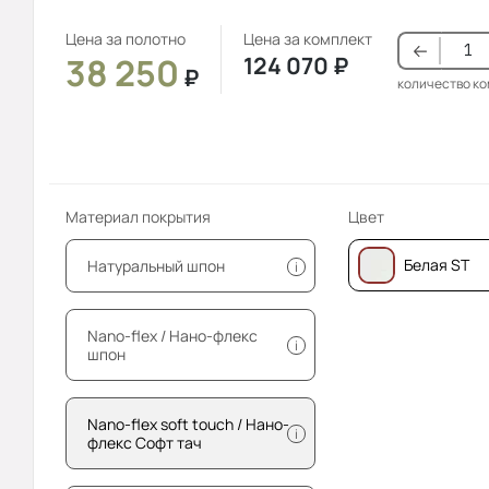
Цена за полотно
Цена за комплект
38 250
124 070
₽
₽
количество к
Материал покрытия
Цвет
Белая ST
Натуральный шпон
i
Nano-flex / Нано-флекс
i
шпон
Nano-flex soft touch / Нано-
i
флекс Софт тач