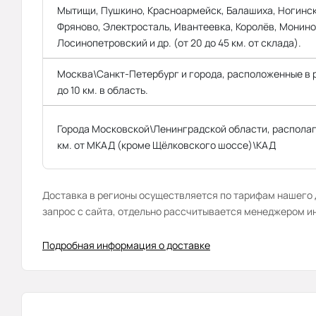
Мытищи, Пушкино, Красноармейск, Балашиха, Ногинск
Фряново, Электросталь, Ивантеевка, Королёв, Монино
Лосинопетровский и др. (от 20 до 45 км. от склада).
Москва\Санкт-Петербург и города, расположенные в
до 10 км. в область.
Города Московской\Ленинградской области, распола
км. от МКАД (кроме Щёлковского шоссе)\КАД
Доставка в регионы осуществляется по тарифам нашего д
запрос с сайта, отдельно рассчитывается менеджером и
Подробная информация о доставке