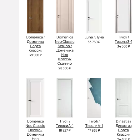
Domenica /
Domenica
Luna / Луна
Tivoli /
Доменика
Neo Classic
Тиволи З-1
33 750 ₽
Порта
Scalino /
34 500 ₽
Классик
Доменика
Нео
39 500 ₽
Классик
Скалино
28 305 ₽
Domenica
Tivoli /
Tivoli /
Dinastia /
Neo Classic
Тиволи А-1
Тиволи А-1
Династия
Decoro /
Порта
18 827 ₽
17 935 ₽
Доменика
Классик
Нео
24 400 ₽