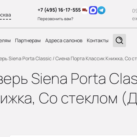
+7 (495) 16-17-555
0
сква
е
Перезвонить вам?
елям
Партнерам
Адреса салонов
Контакты
ь Siena Porta Classic / Сиена Порта Классик Книжка, Со ст
рь Siena Porta Clas
ижка, Со стеклом (Д