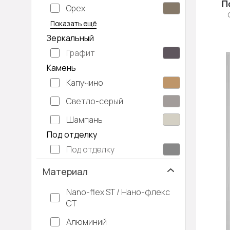
П
Орех
Серый дуб
Показать ещё
Зеркальный
Графит
Камень
Капучино
Светло-серый
Шампань
Под отделку
Под отделку
Материал
Nano-flex ST / Нано-флекс
СТ
Алюминий