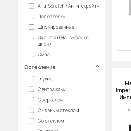
Апti-Sсrаtсh / Анти-скрейтч
Под отделку
Шпонированные
Экошпон (Нано-флекс
шпон)
Эмаль
Остекление
Глухие
М
С витражами
Imper
Имп
С зеркалом
С черным стеклом
Ч
Со стеклом