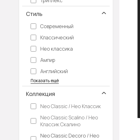
Триплекс
Стиль
Современный
Классический
Нео классика
Ампир
Английский
Багетные
Барокко
Кантри
Крашенные
Лофт
Модерн
Под старину
Прованс
Скандинавский
Современная классика
Хай-тек
Показать ещё
Коллекция
Neo Classic / Нео Классик
Neo Classic Scalino / Нео
Классик Скалино
Neo Classic Decoro / Нео