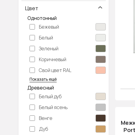
Цвет
Однотонный
Бежевый
Белый
Зеленый
Коричневый
Свой цвет RAL
Серебристый
Серый
Темно-серый
Хаки
Черный
Показать ещё
Древесный
Белый дуб
Белый ясень
Венге
Межк
Дуб
Port