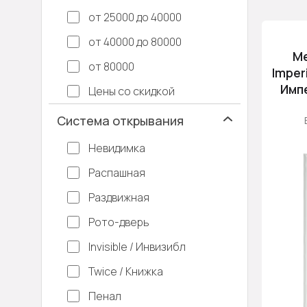
от 25000 до 40000
от 40000 до 80000
М
от 80000
Imper
Имп
Цены со скидкой
Система открывания
Невидимка
Распашная
Раздвижная
Рото-дверь
Invisible / Инвизибл
Twice / Книжка
Пенал