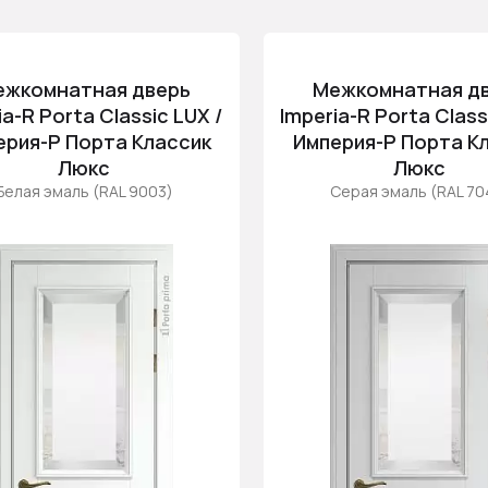
ежкомнатная дверь
Межкомнатная д
ia-R Porta Classic LUX /
Imperia-R Porta Class
ерия-Р Порта Классик
Империя-Р Порта К
Люкс
Люкс
Белая эмаль (RAL 9003)
Серая эмаль (RAL 70