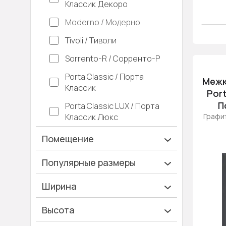
Классик Декоро
Moderno / Модерно
Tivoli / Тиволи
Sorrento-R / Сорренто-Р
Porta Classic / Порта
Межк
Классик
Port
П
Porta Classic LUX / Порта
Классик Люкс
Графи
Помещение
Ванная и туалет
Популярные размеры
Гардеробная
600х2000
Ширина
Гостинная
700х2000
Ширина 40 см
Высота
Дача
900х2000
Ширина 45 см