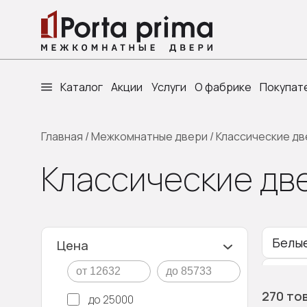
Каталог
Акции
Услуги
О фабрике
Покупат
Главная
/
Межкомнатные двери
/
Классические дв
Классические две
Белы
Цена
Серые
270 то
до 25000