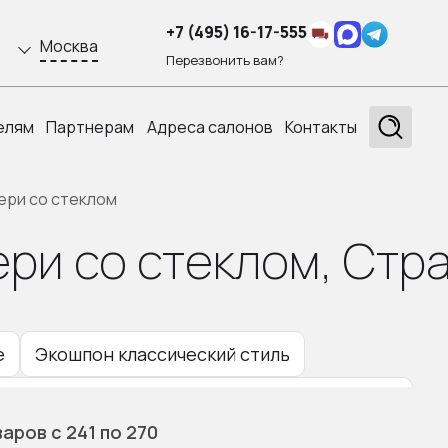
+7 (495) 16-17-555
Москва
Перезвонить вам?
елям
Партнерам
Адреса салонов
Контакты
ери со стеклом
ри со стеклом, Стр
е
Экошпон классический стиль
 межкомнатные двери в классическом стиле
варов
с 241
по 270