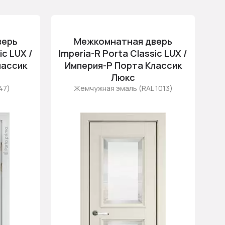
Популярные
Цена (возр.)
верь
Межкомнатная дверь
Цена (убыв.)
ic LUX /
Imperia-R Porta Classic LUX /
Cначала новинки
лассик
Империя-Р Порта Классик
Cначала скидки
Люкс
47)
Жемчужная эмаль (RAL 1013)