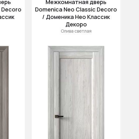
верь
Межкомнатная дверь
Цена (убыв.)
c Decoro
Domenica Neo Classic Decoro
Cначала новинки
ассик
/ Доменика Нео Классик
Cначала скидки
Декоро
Олива светлая