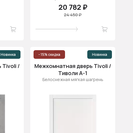
20 782 ₽
24 450 ₽
Новинка
- 15% скидка
Новинка
ivoli /
Межкомнатная дверь Tivoli /
Тиволи А-1
Белоснежная мягкая шагрень