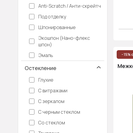
Апti-Sсrаtсh / Анти-скрейтч
Под отделку
Шпонированные
Экошпон (Нано-флекс
шпон)
Эмаль
- 15% 
Межко
Остекление
Глухие
С витражами
С зеркалом
С черным стеклом
Со стеклом