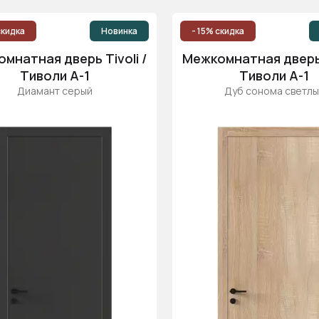
скидка
Новинка
- 15% скидка
мнатная дверь Tivoli /
Межкомнатная дверь T
Тиволи А-1
Тиволи А-1
Диамант серый
Дуб сонома светлы