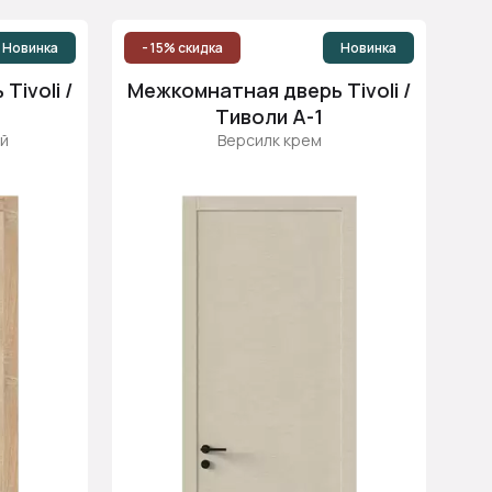
Новинка
- 15% скидка
Новинка
ivoli /
Межкомнатная дверь Tivoli /
Тиволи А-1
й
Версилк крем