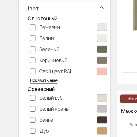
Цвет
Однотонный
Бежевый
Белый
Зеленый
Коричневый
Свой цвет RAL
Серебристый
Серый
Темно-серый
Хаки
Черный
Показать ещё
Древесный
Белый дуб
- 15% 
Белый ясень
Межко
Венге
Бел
Дуб