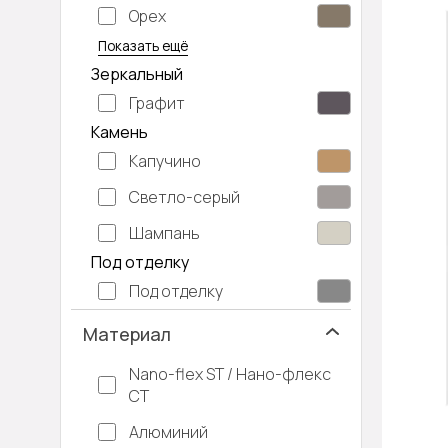
Орех
Серый дуб
Показать ещё
Зеркальный
Графит
Камень
Капучино
Светло-серый
Шампань
Под отделку
Под отделку
Материал
Nano-flex ST / Нано-флекс
СТ
Алюминий