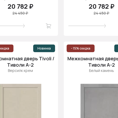
20 782 ₽
20 782 ₽
24 450 ₽
24 450 ₽
скидка
Новинка
- 15% скидка
мнатная дверь Tivoli /
Межкомнатная дверь T
Тиволи А-2
Тиволи А-2
Версилк крем
Белый камень