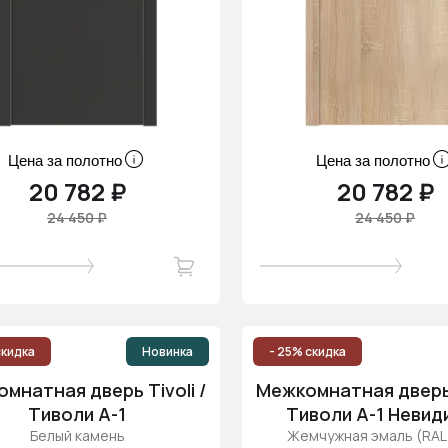
Цена за полотно
Цена за полотно
20 782 ₽
20 782 ₽
24 450 ₽
24 450 ₽
скидка
Новинка
- 25% скидка
мнатная дверь Tivoli /
Межкомнатная дверь T
Тиволи А-1
Тиволи А-1 Невид
Белый камень
Жемчужная эмаль (RAL 