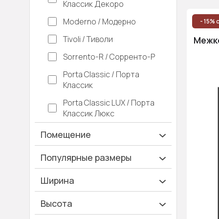
Классик Декоро
Moderno / Модерно
- 15% 
Tivoli / Тиволи
Межко
Sorrento-R / Сорренто-Р
Porta Classic / Порта
Классик
Porta Classic LUX / Порта
Классик Люкс
Помещение
Ванная и туалет
Популярные размеры
Гардеробная
600х2000
Ширина
Гостинная
700х2000
Ширина 40 см
Высота
Дача
900х2000
Ширина 45 см