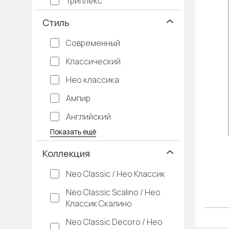
Триплекс
Стиль
Современный
Классический
Нео классика
Ампир
Английский
Багетные
Барокко
Кантри
Крашенные
Лофт
Модерн
Под старину
Прованс
Скандинавский
Современная классика
Хай-тек
Показать ещё
Коллекция
Neo Classic / Нео Классик
Neo Classic Scalino / Нео
Классик Скалино
Neo Classic Decoro / Нео