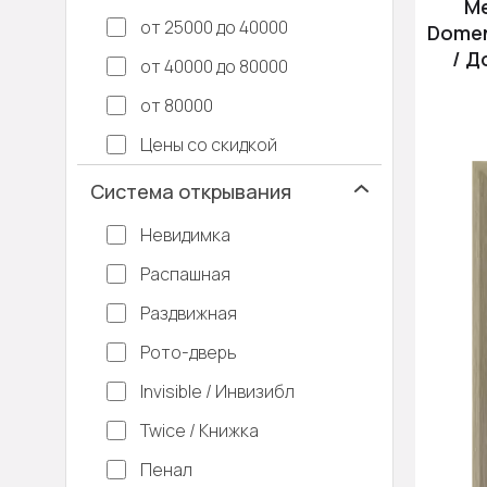
М
от 25000 до 40000
Domen
/ Д
от 40000 до 80000
от 80000
Цены со скидкой
Система открывания
Невидимка
Распашная
Раздвижная
Рото-дверь
Invisible / Инвизибл
Twice / Книжка
Пенал