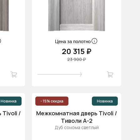
Цена за полотно
20 315 ₽
23 900 ₽
Новинка
- 15% скидка
Новинка
ivoli /
Межкомнатная дверь Tivoli /
Тиволи А-2
Дуб сонома светлый