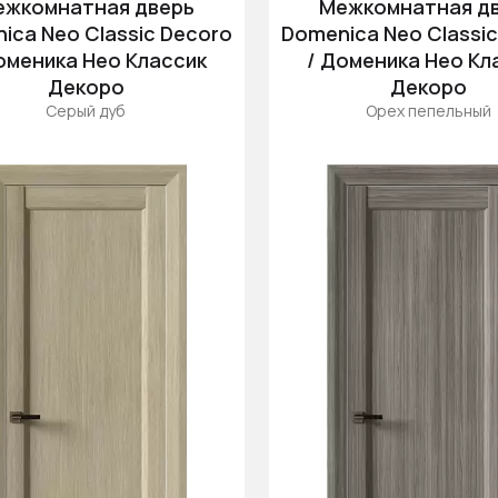
ежкомнатная дверь
Межкомнатная д
ica Neo Classic Decoro
Domenica Neo Classi
оменика Нео Классик
/ Доменика Нео Кл
Декоро
Декоро
Серый дуб
Орех пепельный