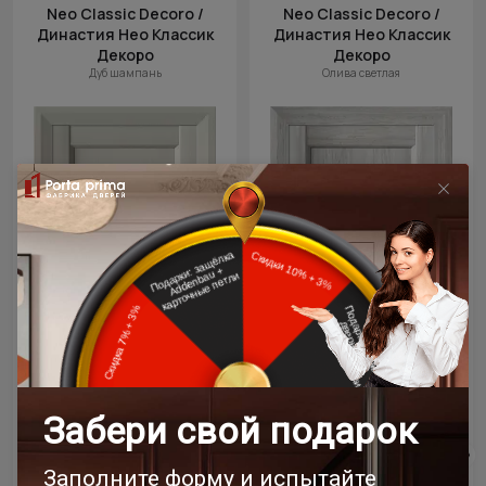
Neo Classic Decoro /
Neo Classic Decoro /
Династия Нео Классик
Династия Нео Классик
Декоро
Декоро
Дуб шампань
Олива светлая