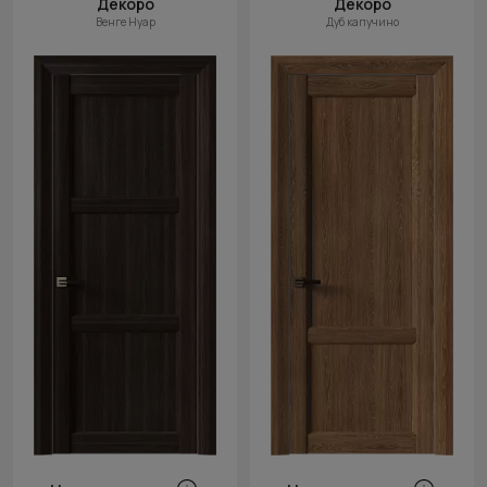
Декоро
Декоро
Венге Нуар
Дуб капучино