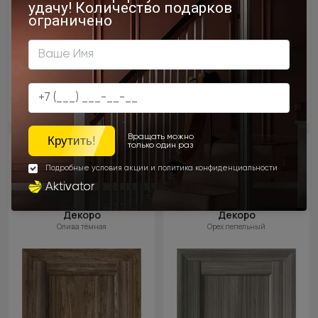
Цена за полотно
Цена за полотно
21 292 ₽
21 292 ₽
25 050 ₽
25 050 ₽
- 15% скидка
- 15% скидка
Межкомнатная дверь
Межкомнатная дверь
Dinastia
Dinastia
Neo Classic Decoro /
Neo Classic Decoro /
Династия Нео Классик
Династия Нео Классик
Декоро
Декоро
Олива тёмная
Орех пепельный