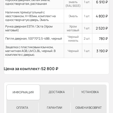
6 910
₽
эмаль
1 шт.
одностворчатая, распашная
(RAL 9003)
Наличник прямоугольный с
4 800
₽
хвостовиком, H=80мм, комплект на
Эмаль
1 шт.
одностворчатую дверь, Эмаль
Ручка дверная ESTA / Эста (Хром
Хром
2 520
₽
1 шт.
матовый)
матовый
Черный
780
₽
Петля дверная, 100*70*2,5-4ВВ , черный
2 шт.
никель
Защелка с пластиковым язычком,
3 190
₽
магнитная AGB, LM CL BL, черный. В
Черный
1 шт.
комплекте с дверью.
Цена за комплект:
52 800
₽
ДОСТАВКА
УСТАНОВКА
ИНФОРМАЦИЯ
ОПЛАТА
ГАРАНТИИ
ОБМЕН И ВОЗВРАТ