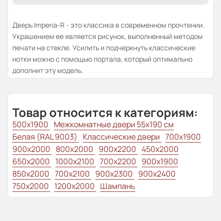
Дверь Imperia-R - это классика в современном прочтении.
Украшением ее является рисунок, выполненный методом
печати на стекле. Усилить и подчеркнуть классические
нотки можно с помощью портала, который оптимально
дополнит эту модель.
Товар относится к категориям:
500x1900
Межкомнатные двери 55х190 см
Белая (RAL 9003)
Классические двери
700x1900
900x2000
800x2000
900x2200
450x2000
650x2000
1000x2100
700x2200
900x1900
850x2000
700x2100
900x2300
900x2400
750x2000
1200x2000
Шампань