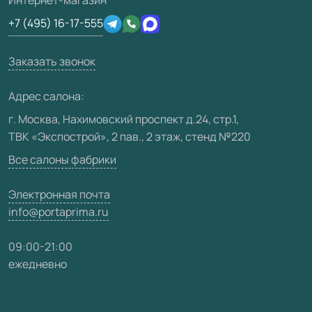
Сертификаты
Отзывы клиентов
+7 (495) 16-17-555
Производство
Техническая информация
Вакансии
Заказать звонок
Юридическая информация
Медиацентр
Адрес салона:
Видео
г. Москва, Нахимовский проспект д.24, стр.1,
ТВК «Экспострой», 2 пав., 2 этаж, стенд №220
Карта сайта
Все салоны фабрики
Электронная почта
info@portaprima.ru
09:00-21:00
ежедневно