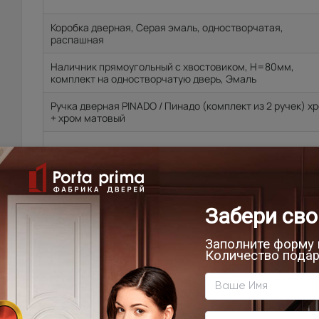
Коробка дверная, Серая эмаль, одностворчатая,
распашная
Наличник прямоугольный с хвостовиком, H=80мм,
комплект на одностворчатую дверь, Эмаль
Ручка дверная PINADO / Пинадо (комплект из 2 ручек) х
+ хром матовый
Петля дверная, 100*70*2,5-4ВВ , черный
Защелка с пластиковым язычком, магнитная AGB, LM CL
черный. В комплекте с дверью.
Цена за комплект:
46 505
₽
51 500
₽
В КОРЗИНУ
ВЫЗВАТЬ