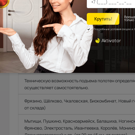
УСТАНОВКА
ОПЛА
ДОСТАВКА
Доставка продукции со склада Компании Porta pri
области, г.Санкт-Петербург, Ленинградской област
Техническую возможность подъема полотен определяе
осуществляет самостоятельно.
Фрязино, Щёлково, Чкаловская, Биокомбинат, Новый го
от склада)
Мытищи, Пушкино, Красноармейск, Балашиха, Ногинск
Фряново, Электросталь, Ивантеевка, Королёв, Монино
Лосинопетровский и др. (от 20 до 45 км. от склада).