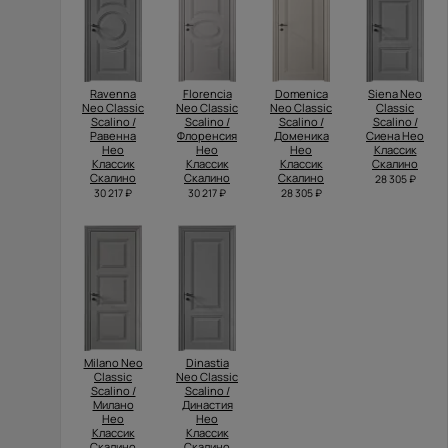
Ravenna
Florencia
Domenica
Siena Neo
Neo Classic
Neo Classic
Neo Classic
Classic
Scalino /
Scalino /
Scalino /
Scalino /
Равенна
Флоренсия
Доменика
Сиена Нео
Нео
Нео
Нео
Классик
Классик
Классик
Классик
Скалино
Скалино
Скалино
Скалино
28 305 ₽
30 217 ₽
30 217 ₽
28 305 ₽
Milano Neo
Dinastia
Classic
Neo Classic
Scalino /
Scalino /
Милано
Династия
Нео
Нео
Классик
Классик
Скалино
Скалино