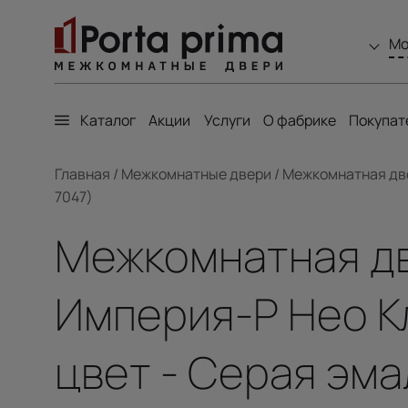
Мо
Каталог
Акции
Услуги
О фабрике
Покупат
Главная
/
Межкомнатные двери
/
Межкомнатная двер
7047)
Межкомнатная две
Империя-Р Нео Кл
цвет - Серая эма