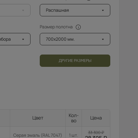
Распашная
Размер полотна
добора
700x2000 мм.
ДРУГИЕ РАЗМЕРЫ
Кол-
Цвет
Цена
во
33 300
₽
Серая эмаль (RAL 7047)
1 шт.