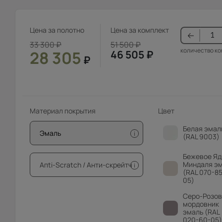
Цена за полотно
Цена за комплект
33 300
₽
51 500
₽
количество к
28 305
46 505
₽
₽
Материал покрытия
Цвет
Белая эмал
Эмаль
i
(RAL 9003)
Бежевое Яд
Миндаля э
Апti-Sсrаtсh / Анти-скрейтч
i
(RAL 070-85
05)
Серо-Розо
мордовник
эмаль (RAL
020-60-05)