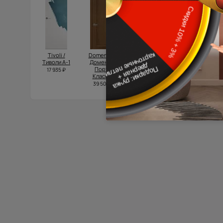
Tivoli /
Domenica /
Tivoli /
Luna / Луна
Тиволи А-1
Доменика
Тиволи А-1
33 750 ₽
Порта
17 935 ₽
18 827 ₽
Классик
39 500 ₽