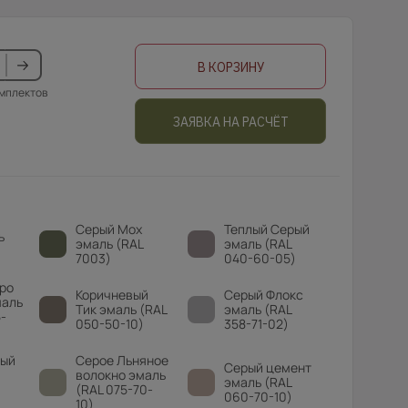
В КОРЗИНУ
омплектов
ЗАЯВКА НА РАСЧЁТ
Серый Мох
Теплый Серый
ь
эмаль (RAL
эмаль (RAL
7003)
040-60-05)
ро
Коричневый
Серый Флокс
маль
Тик эмаль (RAL
эмаль (RAL
-
050-50-10)
358-71-02)
вый
Серое Льняное
Серый цемент
волокно эмаль
эмаль (RAL
(RAL 075-70-
060-70-10)
10)