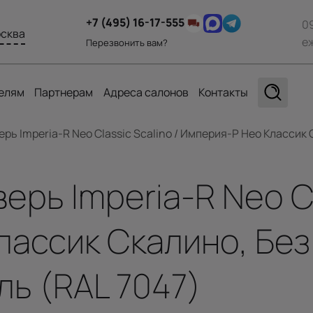
+7 (495) 16-17-555
0
сква
е
Перезвонить вам?
елям
Партнерам
Адреса салонов
Контакты
ь Imperia-R Neo Classic Scalino / Империя-Р Нео Классик С
рь Imperia-R Neo Cla
ассик Скалино, Без 
ль (RAL 7047)