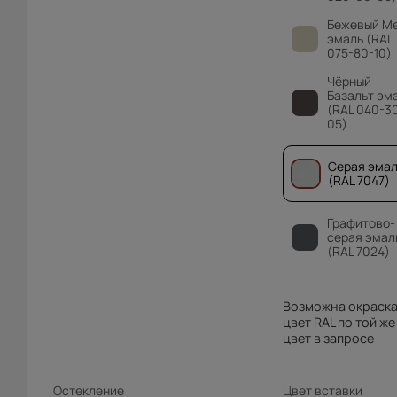
Бежевый М
эмаль (RAL
075-80-10)
Чёрный
Базальт эм
(RAL 040-3
05)
Серая эмал
(RAL 7047)
Графитово-
серая эмал
(RAL 7024)
Возможна окраска
цвет RAL по той же
цвет в запросе
Остекление
Цвет вставки