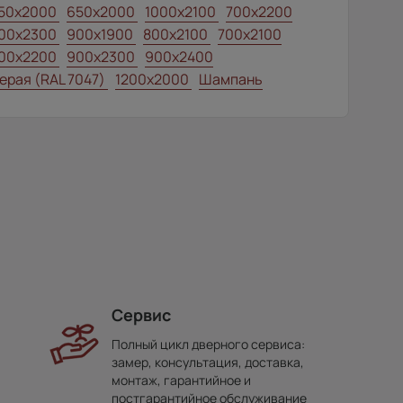
50x2000
650x2000
1000x2100
700x2200
00x2300
900x1900
800x2100
700x2100
00x2200
900x2300
900x2400
ерая (RAL 7047)
1200x2000
Шампань
Сервис
Полный цикл дверного сервиса:
замер, консультация, доставка,
монтаж, гарантийное и
постгарантийное обслуживание