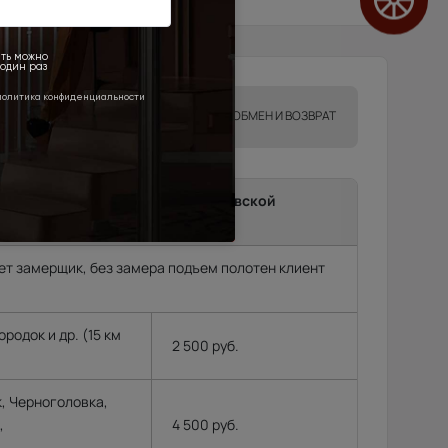
ТА
ГАРАНТИИ
ОБМЕН И ВОЗВРАТ
ma до подъезда в г.Москва, Московской
и.
т замерщик, без замера подъем полотен клиент
родок и др. (15 км
2 500 руб.
, Черноголовка,
,
4 500 руб.