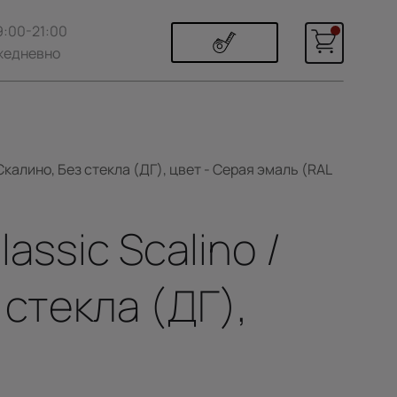
9:00-21:00
жедневно
калино, Без стекла (ДГ), цвет - Серая эмаль (RAL
ssic Scalino /
стекла (ДГ),