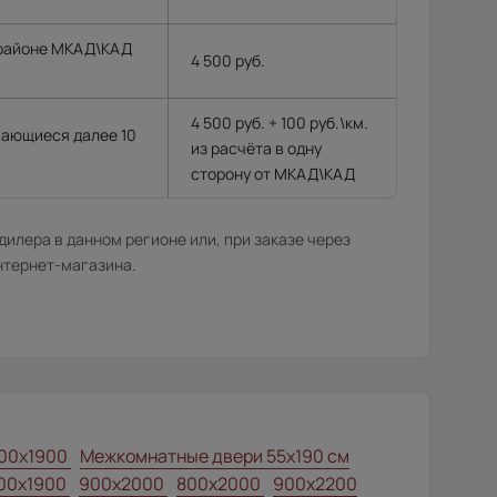
 районе МКАД\КАД
4 500 руб.
4 500 руб. + 100 руб.\км.
гающиеся далее 10
из расчёта в одну
сторону от МКАД\КАД
илера в данном регионе или, при заказе через
нтернет-магазина.
00x1900
Межкомнатные двери 55х190 см
00x1900
900x2000
800x2000
900x2200