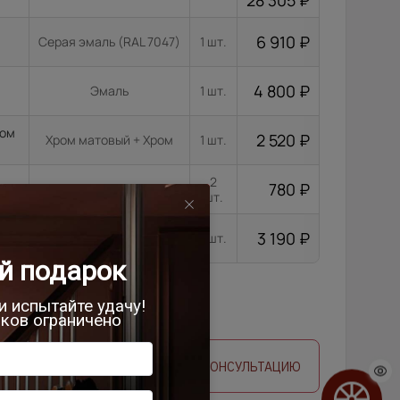
28 305
₽
6 910
₽
Серая эмаль (RAL 7047)
1 шт.
4 800
₽
Эмаль
1 шт.
ром
2 520
₽
Хром матовый + Хром
1 шт.
2
780
₽
Черный никель
шт.
 BL,
3 190
₽
Черный
1 шт.
 ЗАМЕРЩИКА
ЗАПРОСИТЬ КОНСУЛЬТАЦИЮ