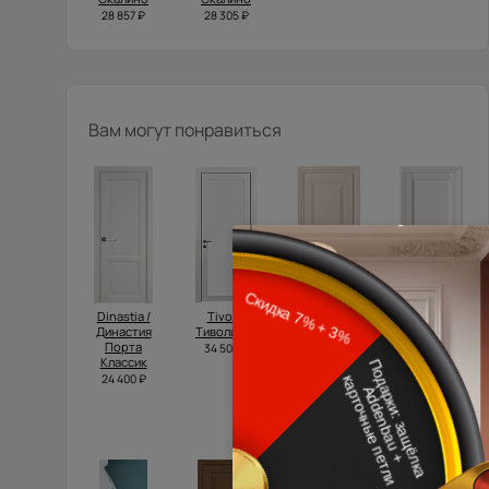
28 857 ₽
28 305 ₽
Вам могут понравиться
Dinastia /
Tivoli /
Domenica
Domenica
Династия
Тиволи З-1
Neo Classic
Neo Classic
Порта
Scalino /
Decoro /
34 500 ₽
Классик
Доменика
Доменика
Нео
Нео
24 400 ₽
Классик
Классик
Скалино
Декоро
28 305 ₽
20 315 ₽