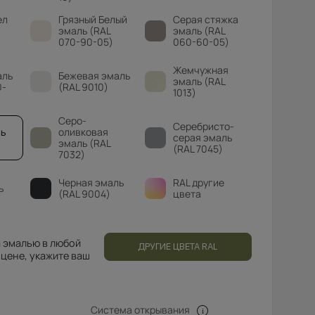
ел
Грязный Белый
Серая стяжка
эмаль (RAL
эмаль (RAL
070-90-05)
060-60-05)
Жемчужная
аль
Бежевая эмаль
эмаль (RAL
0-
(RAL 9010)
1013)
Серо-
Серебристо-
ь
оливковая
серая эмаль
эмаль (RAL
(RAL 7045)
7032)
Черная эмаль
RAL другие
ь
(RAL 9004)
цвета
 эмалью в любой
ДРУГИЕ ЦВЕТА RAL
 цене, укажите ваш
Система открывания